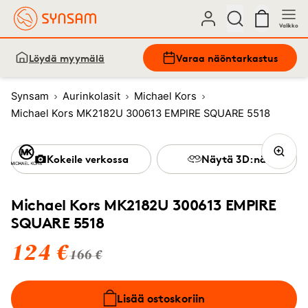
Valikko
Löydä myymälä
Varaa näöntarkastus
Synsam
Aurinkolasit
Michael Kors
Michael Kors MK2182U 300613 EMPIRE SQUARE 5518
Kokeile verkossa
Näytä 3D:nä
Michael Kors MK2182U 300613 EMPIRE
SQUARE 5518
124 €
166 €
Lisää ostoskoriin