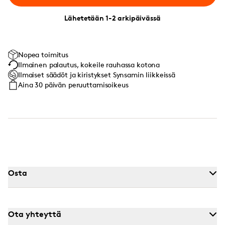
Lähetetään 1-2 arkipäivässä
Nopea toimitus
Ilmainen palautus, kokeile rauhassa kotona
Ilmaiset säädöt ja kiristykset Synsamin liikkeissä
Aina 30 päivän peruuttamisoikeus
Osta
Ota yhteyttä