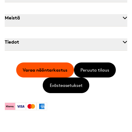
Meistä
Tiedot
Varaa näöntarkastus
Peruuta tilaus
Evästeasetukset
Klarna
Visa
Mastercard
American Express