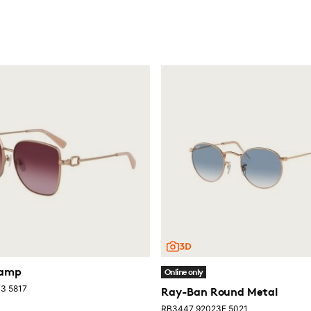
hamp
Online only
3 5817
Ray-Ban Round Metal
RB3447 92023F 5021