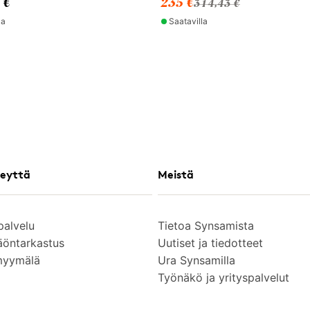
 €
235 €
314,43 €
la
Saatavilla
eyttä
Meistä
palvelu
Tietoa Synsamista
äöntarkastus
Uutiset ja tiedotteet
myymälä
Ura Synsamilla
Työnäkö ja yrityspalvelut