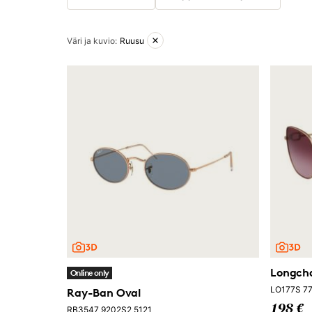
Aktiiviset suodattimet
Väri ja kuvio
:
Ruusu
Longc
Online only
LO177S 77
Ray-Ban Oval
198 €
RB3547 9202S2 5121