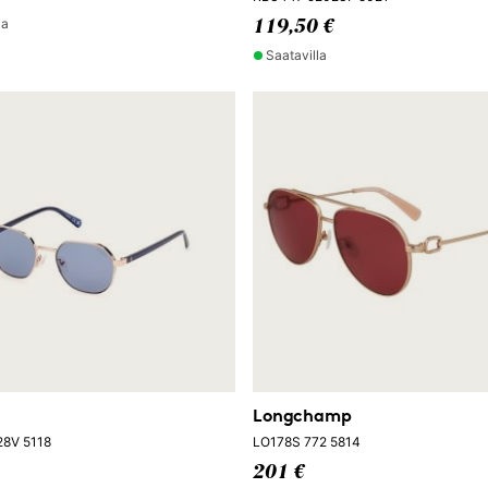
la
119,50 €
Saatavilla
Longchamp
28V 5118
LO178S 772 5814
201 €