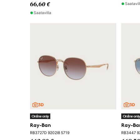
Saatavil
66,60 €
Saatavilla
Online only
Online onl
Ray-Ban
Ray-Ba
RB3727D 9202I8 5719
RB3447 9