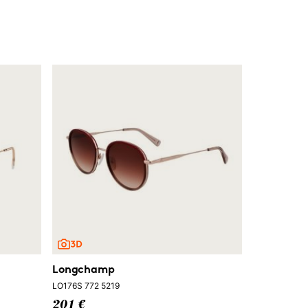
Longchamp
LO176S 772 5219
201 €