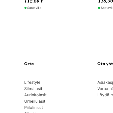
112,80 €
118,30
Saatavilla
Saatavil
Osta
Ota yht
Lifestyle
Asiakas
Silmälasit
Varaa n
Aurinkolasit
Löydä 
Urheilulasit
Piilolinssit