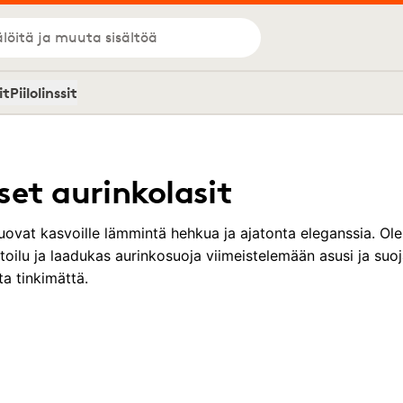
löitä ja muuta sisältöä
it
Piilolinssit
et aurinkolasit
 tuovat kasvoille lämmintä hehkua ja ajatonta eleganssia. 
toilu ja laadukas aurinkosuoja viimeistelemään asusi ja suo
a tinkimättä.