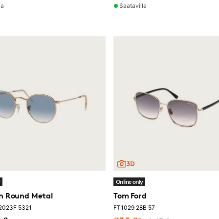
la
Saatavilla
y
Online only
n Round Metal
Tom Ford
2023F 5321
FT1029 28B 57