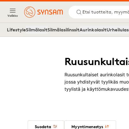
Etsi tuotteita, myymä
Valikko
Lifestyle
Silmälasit
Silmälasilinssit
Aurinkolasit
Urheilulas
Ruusunkultais
Ruusunkultaiset aurinkolasit
jossa yhdistyvät tyylikäs muo
tyylistä ja käyttömukavuudest
Suodata
Myyntimenestys