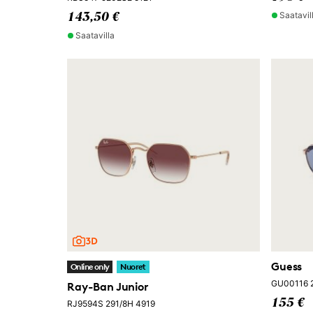
Saatavil
143,50 €
Saatavilla
Guess
Online only
Nuoret
GU00116 
Ray-Ban Junior
155 €
RJ9594S 291/8H 4919