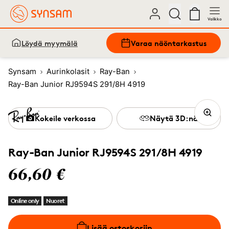
Valikko
Löydä myymälä
Varaa näöntarkastus
Synsam
Aurinkolasit
Ray-Ban
Ray-Ban Junior RJ9594S 291/8H 4919
Kokeile verkossa
Näytä 3D:nä
Ray-Ban Junior RJ9594S 291/8H 4919
66,60 €
Online only
Nuoret
Lisää ostoskoriin