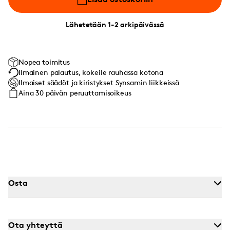
Lähetetään 1-2 arkipäivässä
Nopea toimitus
Ilmainen palautus, kokeile rauhassa kotona
Ilmaiset säädöt ja kiristykset Synsamin liikkeissä
Aina 30 päivän peruuttamisoikeus
Osta
Ota yhteyttä