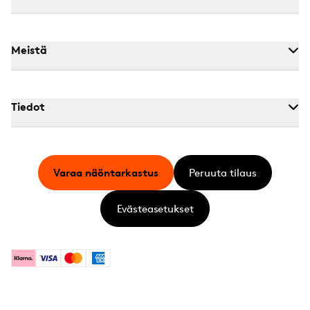
Meistä
Tiedot
Varaa näöntarkastus
Peruuta tilaus
Evästeasetukset
Klarna
Visa
Mastercard
American Express