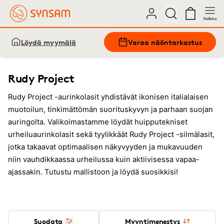
Valikko
Löydä myymälä
Varaa näöntarkastus
Rudy Project
Rudy Project -aurinkolasit yhdistävät ikonisen italialaisen
muotoilun, tinkimättömän suorituskyvyn ja parhaan suojan
auringolta. Valikoimastamme löydät huipputekniset
urheiluaurinkolasit sekä tyylikkäät Rudy Project -silmälasit,
jotka takaavat optimaalisen näkyvyyden ja mukavuuden
niin vauhdikkaassa urheilussa kuin aktiivisessa vapaa-
ajassakin. Tutustu mallistoon ja löydä suosikkisi!
Suodata
Myyntimenestys