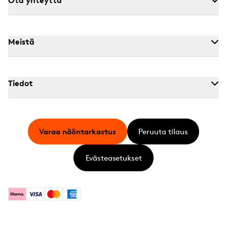
Ota yhteyttä
Meistä
Tiedot
Varaa näöntarkastus
Peruuta tilaus
Evästeasetukset
Klarna
Visa
Mastercard
American Express