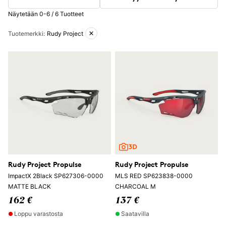
Näytetään 0-6 / 6 Tuotteet
Aktiiviset suodattimet
Tuotemerkki
:
Rudy Project
Rudy Project Propulse
Rudy Project Propulse
ImpactX 2Black SP627306-0000
MLS RED SP623838-0000
MATTE BLACK
CHARCOAL M
162 €
137 €
Loppu varastosta
Saatavilla