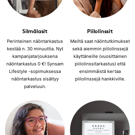
Silmälasit
Piilolinssit
Perinteinen näöntarkastus
Meiltä saat näöntutkimukset
kestää n. 30 minuuttia. Nyt
sekä aiemmin piilolinssejä
kampanjatarjouksena
käyttäneille (vuosittainen
näöntarkastus 0 €! Synsam
piilolinssitarkastus) että
Lifestyle -sopimuksessa
ensimmäistä kertaa
näöntarkastus sisältyy
piilolinssejä hankkiville.
palveluun.