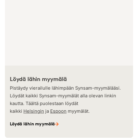
Löydä lähin myymälä
Pistäydy vierailulle lähimpään Synsam-myymälääsi.
Löydät kaikki Synsam-myymälät alla olevan linkin
kautta. Täältä puolestaan löydät
kaikki
Helsingin
ja
Espoon
myymälät.
Löydä lähin myymälä