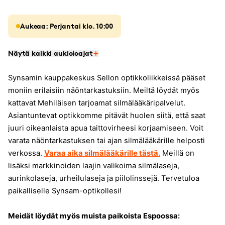
Aukeaa: Perjantai klo. 10:00
Näytä kaikki aukioloajat
Synsamin kauppakeskus Sellon optikkoliikkeissä pääset
moniin erilaisiin näöntarkastuksiin. Meiltä löydät myös
kattavat Mehiläisen tarjoamat silmälääkäripalvelut.
Asiantuntevat optikkomme pitävät huolen siitä, että saat
juuri oikeanlaista apua taittovirheesi korjaamiseen. Voit
varata näöntarkastuksen tai ajan silmälääkärille helposti
verkossa.
Varaa aika silmälääkärille tästä.
Meillä on
lisäksi markkinoiden laajin valikoima silmälaseja,
aurinkolaseja, urheilulaseja ja piilolinssejä. Tervetuloa
paikalliselle Synsam-optikollesi!
Meidät löydät myös muista paikoista Espoossa: