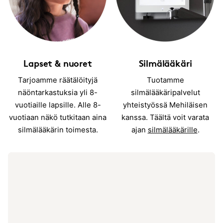
Lapset & nuoret
Silmälääkäri
Tarjoamme räätälöityjä
Tuotamme
näöntarkastuksia yli 8-
silmälääkäripalvelut
vuotiaille lapsille. Alle 8-
yhteistyössä Mehiläisen
vuotiaan näkö tutkitaan aina
kanssa. Täältä voit varata
silmälääkärin toimesta.
ajan
silmälääkärille
.