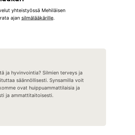
elut yhteistyössä Mehiläisen
arata ajan
silmälääkärille
.
tä ja hyvinvointia? Silmien terveys ja
uttaa säännöllisesti. Synsamilla voit
ikkomme ovat huippuammattilaisia ja
ti ja ammattitaitoisesti.