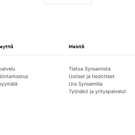
eyttä
Meistä
palvelu
Tietoa Synsamista
äöntarkastus
Uutiset ja tiedotteet
myymälä
Ura Synsamilla
Työnäkö ja yrityspalvelut