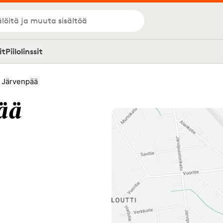
löitä ja muuta sisältöä
it
Piilolinssit
 Järvenpää
ää