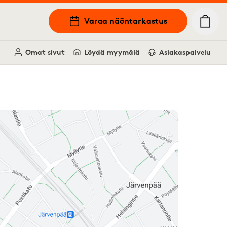
Varaa näöntarkastus
Omat sivut
Löydä myymälä
Asiakaspalvelu