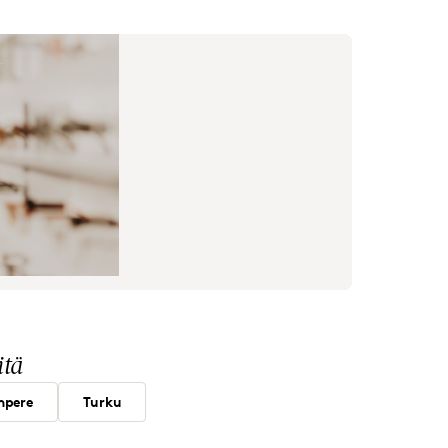
itä
mpere
Turku