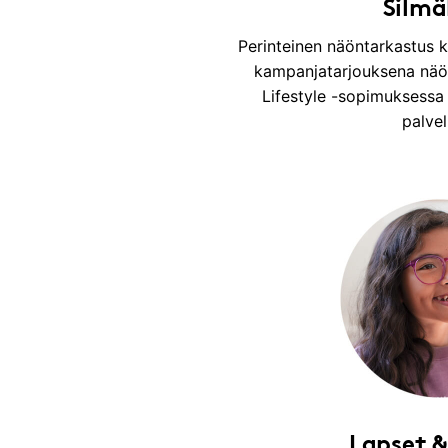
Silmä
Perinteinen näöntarkastus k
kampanjatarjouksena näö
Lifestyle -sopimuksessa 
palvel
Lapset &