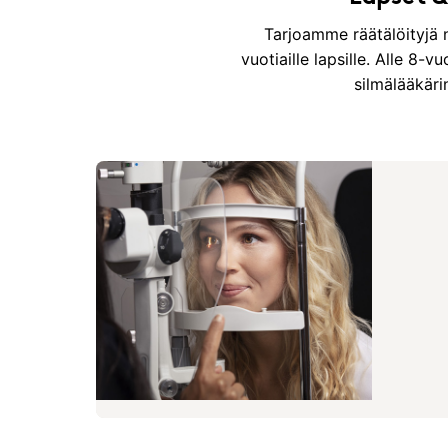
Tarjoamme räätälöityjä n
vuotiaille lapsille. Alle 8-v
silmälääkäri