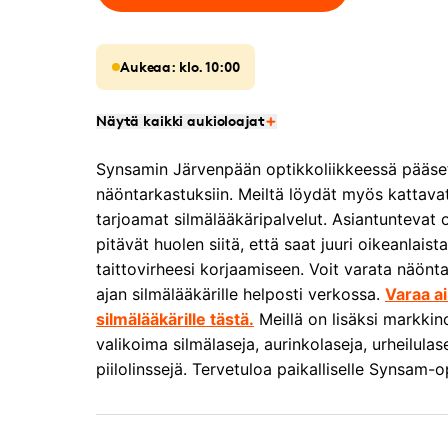
Aukeaa: klo. 10:00
Näytä kaikki aukioloajat
Synsamin Järvenpään optikkoliikkeessä pääset 
näöntarkastuksiin. Meiltä löydät myös kattava
tarjoamat silmälääkäripalvelut. Asiantunteva
pitävät huolen siitä, että saat juuri oikeanlaist
taittovirheesi korjaamiseen. Voit varata näönt
ajan silmälääkärille helposti verkossa.
Varaa a
silmälääkärille tästä.
Meillä on lisäksi markkino
valikoima silmälaseja, aurinkolaseja, urheilulase
piilolinssejä. Tervetuloa paikalliselle Synsam-op