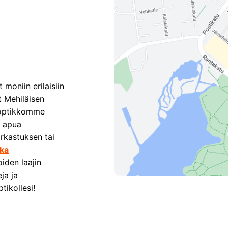
moniin erilaisiin
t Mehiläisen
t optikkomme
a apua
arkastuksen tai
ika
iden laajin
ja ja
tikollesi!