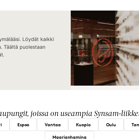
ymälääsi. Löydät kaikki
. Täältä puolestaan
t.
upungit, joissa on useampia Synsam-liikke
i
Espoo
Vantaa
Kuopio
Oulu
Ta
Maarianhamina