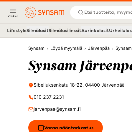
Etsi tuotteita, myymä
Valikko
Lifestyle
Silmälasit
Silmälasilinssit
Aurinkolasit
Urheilulas
Synsam
Löydä myymälä
Järvenpää
Synsam
Synsam Järvenp
Sibeliuksenkatu 18-22, 04400 Järvenpää
010 237 2231
jarvenpaa@synsam.fi
Varaa näöntarkastus