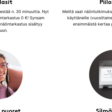
lasit
Piilo
estää n. 30 minuuttia. Nyt
Meiltä saat näöntutkimuks
ntarkastus 0 €! Synsam
käyttäneille (vuosittaine
näöntarkastus sisältyy
ensimmäistä kertaa pi
uun.
 nuoret
Silmä