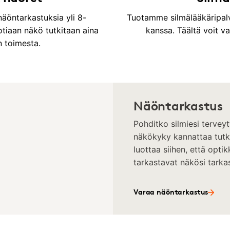
äöntarkastuksia yli 8-
Tuotamme silmälääkäripalv
uotiaan näkö tutkitaan aina
kanssa. Täältä voit v
n toimesta.
Näöntarkastus
Pohditko silmiesi terveyt
näkökyky kannattaa tutkit
luottaa siihen, että opt
tarkastavat näkösi tarkas
Varaa näöntarkastus