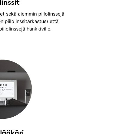
linssit
et sekä aiemmin piilolinssejä
n piilolinssitarkastus) että
ilolinssejä hankkiville.
lääkäri