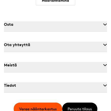
Maarianhamina
Osta
Ota yhteyttä
Meistä
Tiedot
Varaa näöntarkastus
Peruuta tilaus