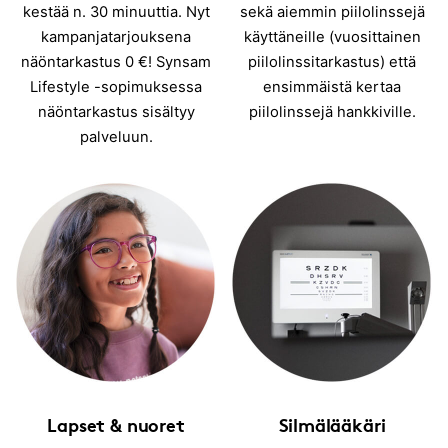
kestää n. 30 minuuttia. Nyt
sekä aiemmin piilolinssejä
kampanjatarjouksena
käyttäneille (vuosittainen
näöntarkastus 0 €! Synsam
piilolinssitarkastus) että
Lifestyle -sopimuksessa
ensimmäistä kertaa
näöntarkastus sisältyy
piilolinssejä hankkiville.
palveluun.
Lapset & nuoret
Silmälääkäri