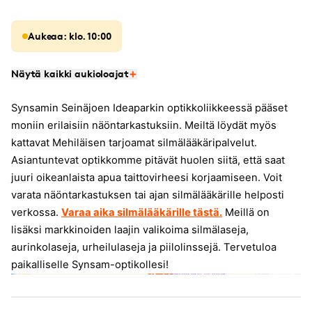
Aukeaa: klo. 10:00
Näytä kaikki aukioloajat
Synsamin Seinäjoen Ideaparkin optikkoliikkeessä pääset
moniin erilaisiin näöntarkastuksiin. Meiltä löydät myös
kattavat Mehiläisen tarjoamat silmälääkäripalvelut.
Asiantuntevat optikkomme pitävät huolen siitä, että saat
juuri oikeanlaista apua taittovirheesi korjaamiseen. Voit
varata näöntarkastuksen tai ajan silmälääkärille helposti
verkossa.
Varaa aika silmälääkärille tästä.
Meillä on
lisäksi markkinoiden laajin valikoima silmälaseja,
aurinkolaseja, urheilulaseja ja piilolinssejä. Tervetuloa
paikalliselle Synsam-optikollesi!