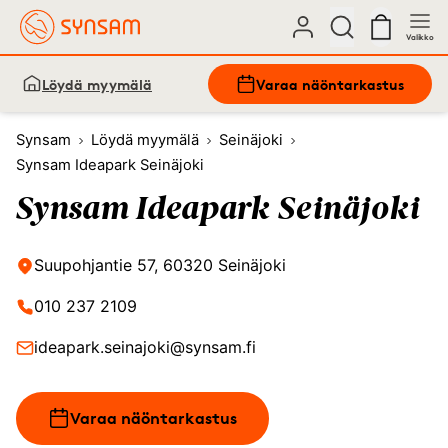
Valikko
Löydä myymälä
Varaa näöntarkastus
Synsam
Löydä myymälä
Seinäjoki
Synsam Ideapark Seinäjoki
Synsam Ideapark Seinäjoki
Suupohjantie 57, 60320 Seinäjoki
010 237 2109
ideapark.seinajoki@synsam.fi
Varaa näöntarkastus