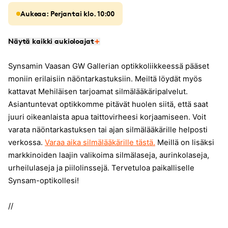
Aukeaa: Perjantai klo. 10:00
Näytä kaikki aukioloajat
Synsamin Vaasan GW Gallerian optikkoliikkeessä pääset
moniin erilaisiin näöntarkastuksiin. Meiltä löydät myös
kattavat Mehiläisen tarjoamat silmälääkäripalvelut.
Asiantuntevat optikkomme pitävät huolen siitä, että saat
juuri oikeanlaista apua taittovirheesi korjaamiseen. Voit
varata näöntarkastuksen tai ajan silmälääkärille helposti
verkossa.
Varaa aika silmälääkärille tästä.
Meillä on lisäksi
markkinoiden laajin valikoima silmälaseja, aurinkolaseja,
urheilulaseja ja piilolinssejä. Tervetuloa paikalliselle
Synsam-optikollesi!
//