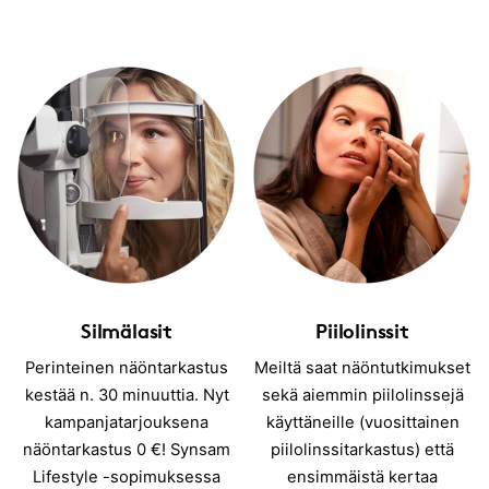
Silmälasit
Piilolinssit
Perinteinen näöntarkastus
Meiltä saat näöntutkimukset
kestää n. 30 minuuttia. Nyt
sekä aiemmin piilolinssejä
kampanjatarjouksena
käyttäneille (vuosittainen
näöntarkastus 0 €! Synsam
piilolinssitarkastus) että
Lifestyle -sopimuksessa
ensimmäistä kertaa