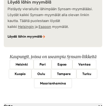
Löydä lähin myymälä
Pistäydy vierailulle lähimpään Synsam-myymälääsi.
Löydät kaikki Synsam-myymälät alla olevan linkin
kautta. Täältä puolestaan löydät
kaikki
Helsingin
ja
Espoon
myymälät.
Löydä lähin myymälä
Kaupungit, joissa on useampia Synsam-liikkeitä
Helsinki
Pori
Espoo
Vantaa
Kuopio
Oulu
Tampere
Turku
Maarianhamina