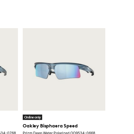
Online only
Oakley Bisphaera Speed
9534-0768
Prizm Deep Water Polarized OO9534-0668