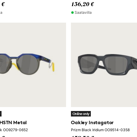
 €
136,20 €
la
Saatavilla
y
Online only
 HSTN Metal
Oakley Instagator
ck OO9279-0652
Prizm Black Iridium OO9514-0358