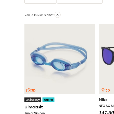
Aktiiviset suodattimet
Väri ja kuvio
:
Siniset
Nike
Online only
Nuoret
NEO SQ M
Uimalasit
147,50
Junior Sininen