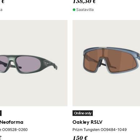
 €
138,30 €
la
Saatavilla
y
Online only
 Neoforma
Oakley RSLV
te OO9528-0260
Prizm Tungsten OO9484-1049
€
150 €