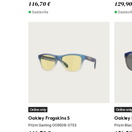
116,70 €
129,90
Saatavilla
Saatavil
Online only
Online onl
Oakley Frogskins S
Oakley
Prizm Gaming OO9508-0753
Prizm Bla