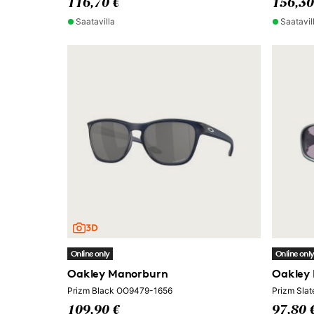
116,70 €
156,30
Saatavilla
Saatavil
Online only
Online onl
Oakley Manorburn
Oakley
Prizm Black OO9479-1656
Prizm Sla
109,90 €
97,80 