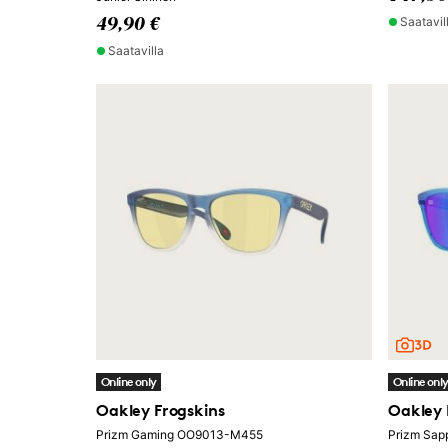
Saatavil
49,90 €
Saatavilla
Online only
Online onl
Oakley Frogskins
Oakley 
Prizm Gaming OO9013-M455
Prizm Sap