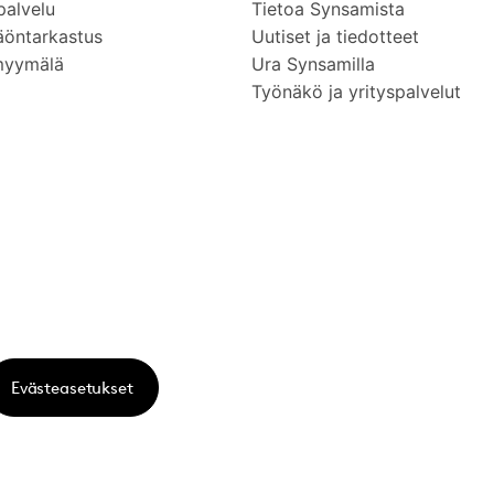
palvelu
Tietoa Synsamista
äöntarkastus
Uutiset ja tiedotteet
myymälä
Ura Synsamilla
Työnäkö ja yrityspalvelut
Evästeasetukset