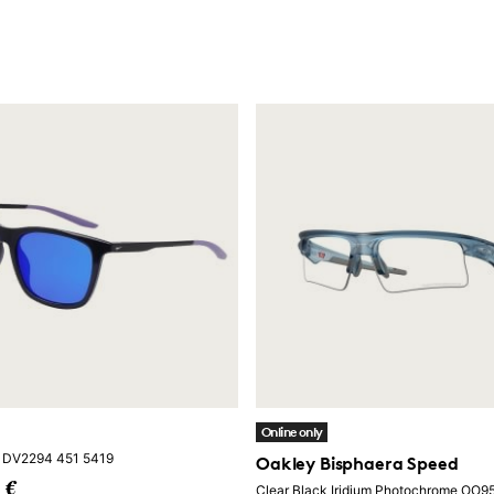
Online only
 DV2294 451 5419
Oakley Bisphaera Speed
 €
Clear Black Iridium Photochrome OO