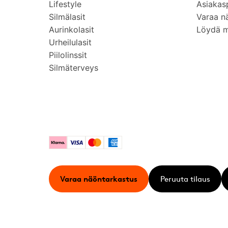
Lifestyle
Asiakas
Silmälasit
Varaa n
Aurinkolasit
Löydä 
Urheilulasit
Piilolinssit
Silmäterveys
Klarna
Visa
Mastercard
American Express
Varaa näöntarkastus
Peruuta tilaus