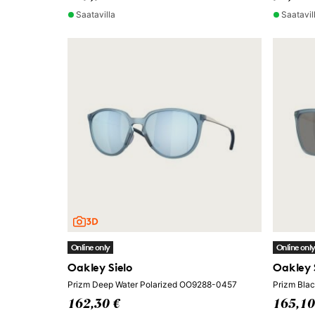
Saatavilla
Saatavil
Online only
Online onl
Oakley Sielo
Oakley 
Prizm Deep Water Polarized OO9288-0457
Prizm Bla
162,30 €
165,10