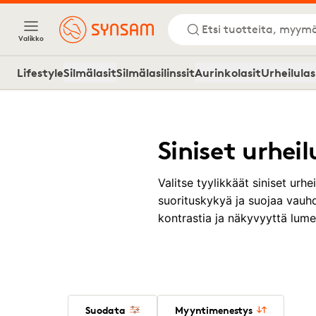
Etsi tuotteita, myymä
Valikko
Lifestyle
Silmälasit
Silmälasilinssit
Aurinkolasit
Urheilulas
Siniset urheil
Valitse tyylikkäät siniset urh
suorituskykyä ja suojaa vauhd
kontrastia ja näkyvyyttä lumel
Suodata
Myyntimenestys