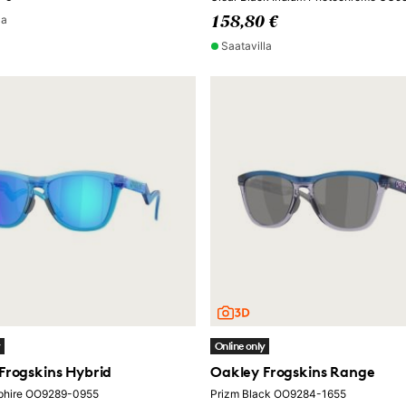
la
158,80 €
Saatavilla
y
Online only
Frogskins Hybrid
Oakley Frogskins Range
phire OO9289-0955
Prizm Black OO9284-1655