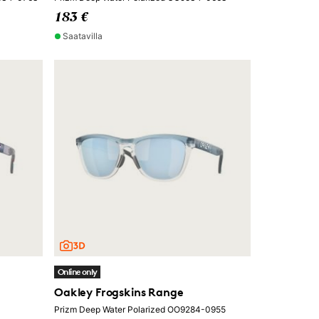
183 €
Saatavilla
Online only
Oakley Frogskins Range
Prizm Deep Water Polarized OO9284-0955