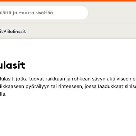
löitä ja muuta sisältöä
it
Piilolinssit
ulasit
eilulasit, jotka tuovat raikkaan ja rohkean sävyn aktiiviseen
ikkaaseen pyöräilyyn tai rinteeseen, jossa laadukkaat sinise
la.