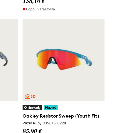
138,10 €
Loppu varastosta
Online only
Nuoret
Oakley Resistor Sweep (Youth Fit)
Prizm Ruby OJ9015-0228
85,90 €