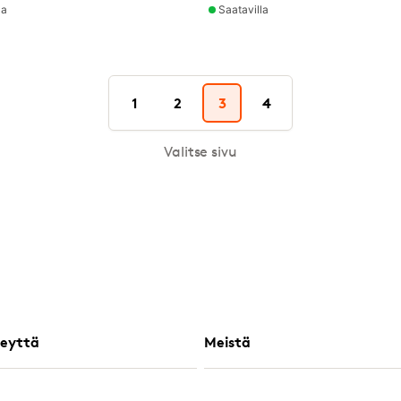
la
Saatavilla
1
2
3
4
Valitse sivu
eyttä
Meistä