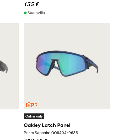
155 €
Saatavilla
Online only
Oakley Latch Panel
Prizm Sapphire OO9404-0635