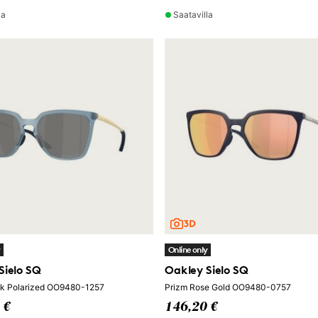
la
Saatavilla
y
Online only
Sielo SQ
Oakley Sielo SQ
ck Polarized OO9480-1257
Prizm Rose Gold OO9480-0757
 €
146,20 €