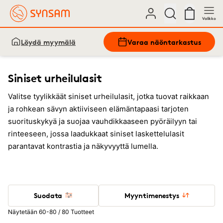
Valikko
Löydä myymälä
Varaa näöntarkastus
Siniset urheilulasit
Valitse tyylikkäät siniset urheilulasit, jotka tuovat raikkaan
ja rohkean sävyn aktiiviseen elämäntapaasi tarjoten
suorituskykyä ja suojaa vauhdikkaaseen pyöräilyyn tai
rinteeseen, jossa laadukkaat siniset laskettelulasit
parantavat kontrastia ja näkyvyyttä lumella.
Suodata
Myyntimenestys
Näytetään 60-80 / 80 Tuotteet