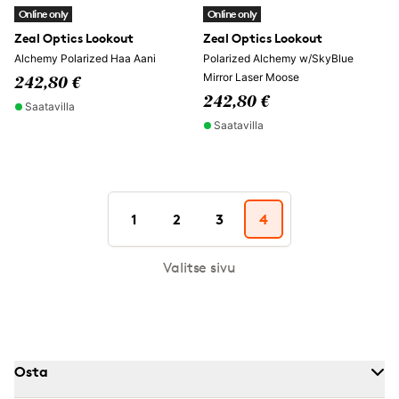
Online only
Online only
Zeal Optics Lookout
Zeal Optics Lookout
Alchemy Polarized Haa Aani
Polarized Alchemy w/SkyBlue
Mirror Laser Moose
242,80 €
242,80 €
Saatavilla
Saatavilla
1
2
3
4
Valitse sivu
Osta