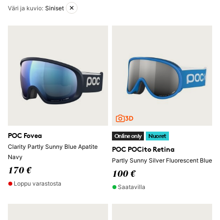
Aktiiviset suodattimet
Väri ja kuvio
:
Siniset
POC Fovea
Online only
Nuoret
Clarity Partly Sunny Blue Apatite
POC POCito Retina
Navy
Partly Sunny Silver Fluorescent Blue
170 €
100 €
Loppu varastosta
Saatavilla