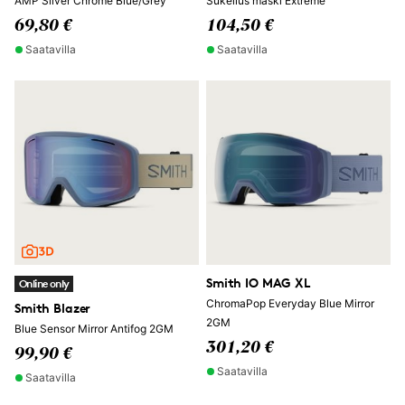
AMP Silver Chrome Blue/Grey
Sukellus maski Extreme
69,80 €
104,50 €
Saatavilla
Saatavilla
Smith IO MAG XL
Online only
ChromaPop Everyday Blue Mirror
Smith Blazer
2GM
Blue Sensor Mirror Antifog 2GM
301,20 €
99,90 €
Saatavilla
Saatavilla