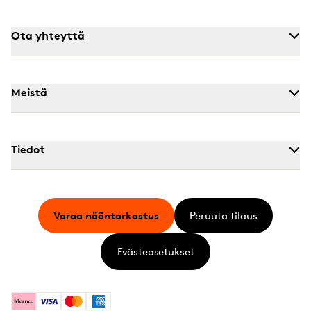
Ota yhteyttä
Meistä
Tiedot
Varaa näöntarkastus
Peruuta tilaus
Evästeasetukset
Klarna
Visa
Mastercard
American Express