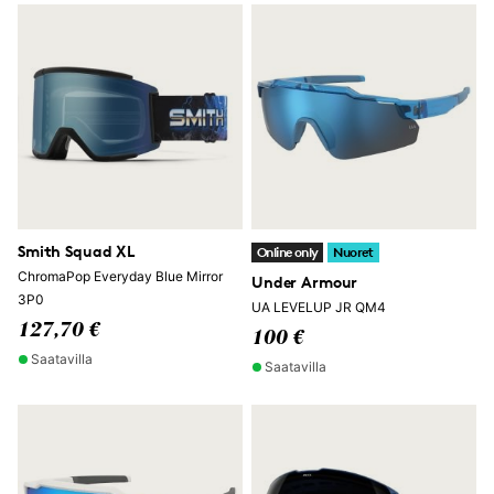
Smith Squad XL
Online only
Nuoret
ChromaPop Everyday Blue Mirror
Under Armour
3P0
UA LEVELUP JR QM4
127,70 €
100 €
Saatavilla
Saatavilla