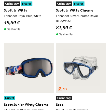
Online only
Nuoret
Online only
Nuoret
Scott Jr Witty
Scott Jr Witty Chrome
Enhancer Royal Blue/White
Enhancer Silver Chrome Royal
Blue/White
49,80 €
81,90 €
Saatavilla
Saatavilla
Nuoret
Online only
Scott Junior Witty Chrome
Seac