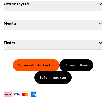
Ota yhteyttä
Meistä
Tiedot
Varaa näöntarkastus
Peruuta tilaus
Evästeasetukset
Klarna
Visa
Mastercard
American Express