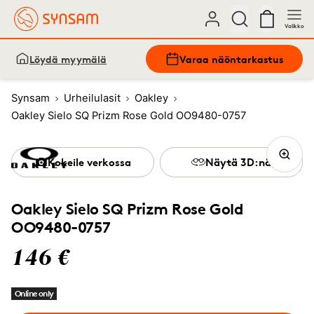
Valikko
Löydä myymälä
Varaa näöntarkastus
Synsam
Urheilulasit
Oakley
Oakley Sielo SQ Prizm Rose Gold OO9480-0757
Kokeile verkossa
Näytä 3D:nä
Oakley Sielo SQ Prizm Rose Gold
OO9480-0757
146 €
Online only