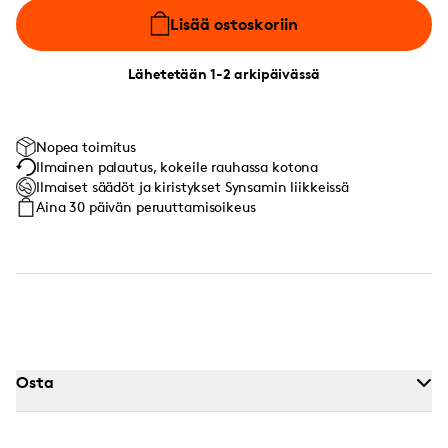
Lisää ostoskoriin
Lähetetään 1-2 arkipäivässä
Nopea toimitus
Ilmainen palautus, kokeile rauhassa kotona
Ilmaiset säädöt ja kiristykset Synsamin liikkeissä
Aina 30 päivän peruuttamisoikeus
Osta