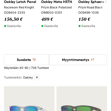
Oakley Latch Panel
Oakley Meta HSTN
Oakley Sphaera Sla
Raceworn Red Knight
Prizm Black Polarized
Prizm Road Black
OO9404-2335
OW8002-0351
OO9499-1036
156,30 €
489 €
150 €
Saatavilla
Saatavilla
Saatavilla
Suodata
Myyntimenestys
Näytetään 40-60 / 706 Tuotteet
Aktiiviset suodattimet
Tuotemerkki
:
Oakley