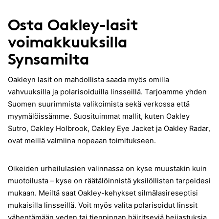
Osta Oakley-lasit
voimakkuuksilla
Synsamilta
Oakleyn lasit on mahdollista saada myös omilla
vahvuuksilla ja polarisoiduilla linsseillä. Tarjoamme yhden
Suomen suurimmista valikoimista sekä verkossa että
myymälöissämme. Suosituimmat mallit, kuten Oakley
Sutro, Oakley Holbrook, Oakley Eye Jacket ja Oakley Radar,
ovat meillä valmiina nopeaan toimitukseen.
Oikeiden urheilulasien valinnassa on kyse muustakin kuin
muotoilusta – kyse on räätälöinnistä yksilöllisten tarpeidesi
mukaan. Meiltä saat Oakley-kehykset silmälasireseptisi
mukaisilla linsseillä. Voit myös valita polarisoidut linssit
vähentämään veden tai tienpinnan häiritseviä heijastuksia.