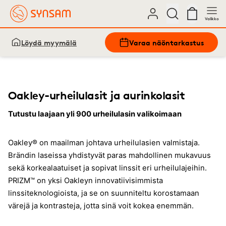
Valikko
Löydä myymälä
Varaa näöntarkastus
Oakley-urheilulasit ja aurinkolasit
Tutustu laajaan yli 900 urheilulasin valikoimaan
Oakley® on maailman johtava urheilulasien valmistaja.
Brändin laseissa yhdistyvät paras mahdollinen mukavuus
sekä korkealaatuiset ja sopivat linssit eri urheilulajeihin.
PRIZM™ on yksi Oakleyn innovatiivisimmista
linssiteknologioista, ja se on suunniteltu korostamaan
värejä ja kontrasteja, jotta sinä voit kokea enemmän.