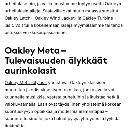
urheilulaseihin, ja valikoimastamme löytyy useita Oakleyn
urheilulasimalleja. Saatavilla ovat muun muassa suositut
Oakley Latch-, Oakley Wind Jacket- ja Oakley Turbine -
lasit. Voit tulla kokeilemaan laseja myymäläämme tai tehdä
ostoksia verkkokaupassamme.
Oakley Meta –
Tulevaisuuden älykkäät
aurinkolasit
Oakley Meta -älylasit
yhdistävät Oakleyn klassisen
muotoilun ja edistyksellisen tekniikan, jonka avulla voit
kuunnella musiikkia, vastata puheluihin ja ikuistaa hetkiä
valokuvaamalla. Lasit ovat täydellinen yhdistelmä korkean
suorituskyvyn optiikkaa ja modernia elämäntapaa –
suunniteltu sinulle, joka haluat pysyä yhteydessä tyylistä
tinkimättä.