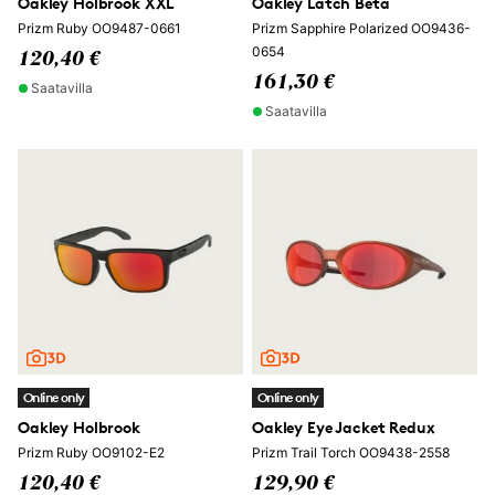
Oakley Holbrook XXL
Oakley Latch Beta
Prizm Ruby OO9487-0661
Prizm Sapphire Polarized OO9436-
0654
120,40 €
161,30 €
Saatavilla
Saatavilla
Online only
Online only
Oakley Holbrook
Oakley Eye Jacket Redux
Prizm Ruby OO9102-E2
Prizm Trail Torch OO9438-2558
120,40 €
129,90 €