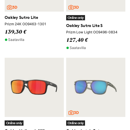
Oakley Sutro Lite
Online only
Prizm 24K OO9463-1301
Oakley Sutro Lite S
139,30 €
Prizm Low Light OO9496-0834
Saatavilla
127,40 €
Saatavilla
Online only
Online only