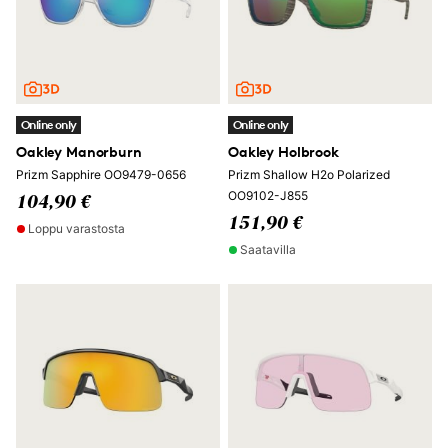
Online only
Online only
Oakley Manorburn
Oakley Holbrook
Prizm Sapphire OO9479-0656
Prizm Shallow H2o Polarized
OO9102-J855
104,90 €
151,90 €
Loppu varastosta
Saatavilla