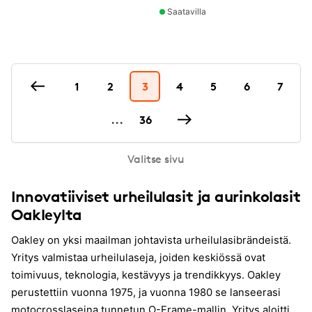
Saatavilla
1
2
3
4
5
6
7
...
36
Valitse sivu
Innovatiiviset urheilulasit ja aurinkolasit
Oakleylta
Oakley on yksi maailman johtavista urheilulasibrändeistä.
Yritys valmistaa urheilulaseja, joiden keskiössä ovat
toimivuus, teknologia, kestävyys ja trendikkyys. Oakley
perustettiin vuonna 1975, ja vuonna 1980 se lanseerasi
motocrosslaseina tunnetun O-Frame-mallin. Yritys aloitti