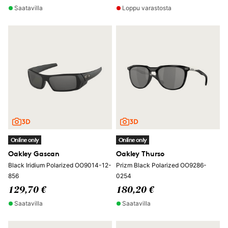
Saatavilla
Loppu varastosta
Online only
Online only
Oakley Gascan
Oakley Thurso
Black Iridium Polarized OO9014-12-
Prizm Black Polarized OO9286-
856
0254
129,70 €
180,20 €
Saatavilla
Saatavilla