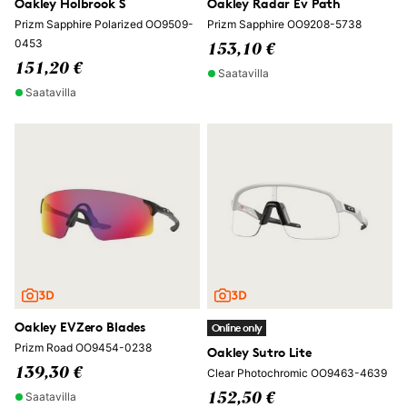
Oakley Holbrook S
Oakley Radar Ev Path
Prizm Sapphire Polarized OO9509-
Prizm Sapphire OO9208-5738
0453
153,10 €
151,20 €
Saatavilla
Saatavilla
Oakley EVZero Blades
Online only
Prizm Road OO9454-0238
Oakley Sutro Lite
139,30 €
Clear Photochromic OO9463-4639
Saatavilla
152,50 €