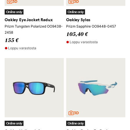
Online only
Online only
Oakley Eye Jacket Redux
Oakley Sylas
Prizm Tungsten Polarized OO9438-
Prizm Sapphire OO9448-0457
2458
105,40 €
155 €
Loppu varastosta
Loppu varastosta
Online only
Online only