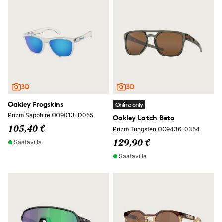
Oakley Frogskins
Online only
Prizm Sapphire OO9013-D055
Oakley Latch Beta
105,40 €
Prizm Tungsten OO9436-0354
Saatavilla
129,90 €
Saatavilla