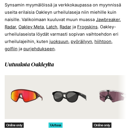
Synsamin myymälöissä ja verkkokaupassa on myynnissä
useita erilaisia Oakleyn urheilulaseja niin miehille kuin
naisille. Valikoimaan kuuluvat muun muassa
Jawbreaker
,
Radar
,
Oakley Meta
,
Latch
,
Radar
ja
Frogskins
. Oakley-
urheilulaseista löydät varmasti sopivan vaihtoehdon eri
urheilulajeihin, kuten
juoksuun
,
pyöräilyyn,
hiihtoon
,
golfiin
ja
purjehdukseen
.
Uutuuksia Oakleylta
Online only
Uutuus
Online only