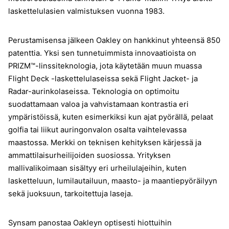
laskettelulasien valmistuksen vuonna 1983.
Perustamisensa jälkeen Oakley on hankkinut yhteensä 850
patenttia. Yksi sen tunnetuimmista innovaatioista on
PRIZM™-linssiteknologia, jota käytetään muun muassa
Flight Deck -laskettelulaseissa sekä Flight Jacket- ja
Radar-aurinkolaseissa. Teknologia on optimoitu
suodattamaan valoa ja vahvistamaan kontrastia eri
ympäristöissä, kuten esimerkiksi kun ajat pyörällä, pelaat
golfia tai liikut auringonvalon osalta vaihtelevassa
maastossa. Merkki on teknisen kehityksen kärjessä ja
ammattilaisurheilijoiden suosiossa. Yrityksen
mallivalikoimaan sisältyy eri urheilulajeihin, kuten
lasketteluun, lumilautailuun, maasto- ja maantiepyöräilyyn
sekä juoksuun, tarkoitettuja laseja.
Synsam panostaa Oakleyn optisesti hiottuihin