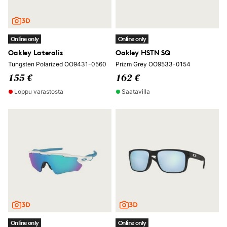
Online only
Online only
Oakley Lateralis
Oakley HSTN SQ
Tungsten Polarized OO9431-0560
Prizm Grey OO9533-0154
155 €
162 €
Loppu varastosta
Saatavilla
Online only
Online only