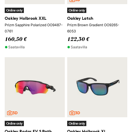
Online only
Online only
Oakley Holbrook XXL
Oakley Latch
Prizm Sapphire Polarized OO9487-
Prizm Brown Gradient OO9265-
0761
6053
160,50 €
122,30 €
Saatavilla
Saatavilla
Online only
Online only
Oakley Radar EV S Path
Oakley Holbrook XL