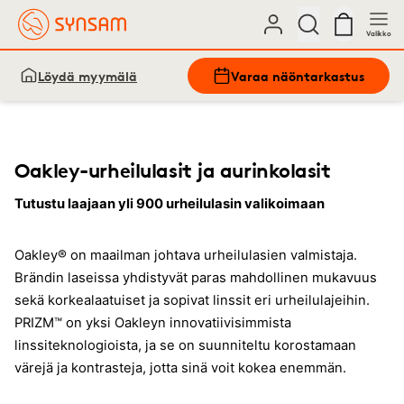
Valikko
Löydä myymälä
Varaa näöntarkastus
Oakley-urheilulasit ja aurinkolasit
Tutustu laajaan yli 900 urheilulasin valikoimaan
Oakley® on maailman johtava urheilulasien valmistaja.
Brändin laseissa yhdistyvät paras mahdollinen mukavuus
sekä korkealaatuiset ja sopivat linssit eri urheilulajeihin.
PRIZM™ on yksi Oakleyn innovatiivisimmista
linssiteknologioista, ja se on suunniteltu korostamaan
värejä ja kontrasteja, jotta sinä voit kokea enemmän.