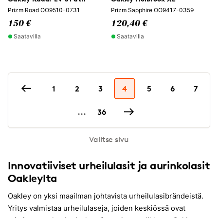
Prizm Road OO9510-0731
Prizm Sapphire OO9417-0359
150 €
120,40 €
Saatavilla
Saatavilla
1
2
3
4
5
6
7
...
36
Valitse sivu
Innovatiiviset urheilulasit ja aurinkolasit
Oakleylta
Oakley on yksi maailman johtavista urheilulasibrändeistä.
Yritys valmistaa urheilulaseja, joiden keskiössä ovat