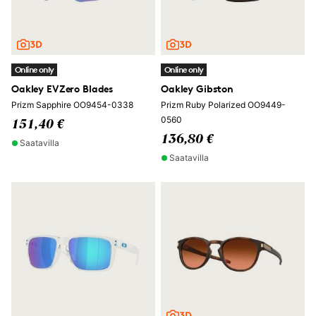
Online only
Online only
Oakley EVZero Blades
Oakley Gibston
Prizm Sapphire OO9454-0338
Prizm Ruby Polarized OO9449-
0560
151,40 €
136,80 €
Saatavilla
Saatavilla