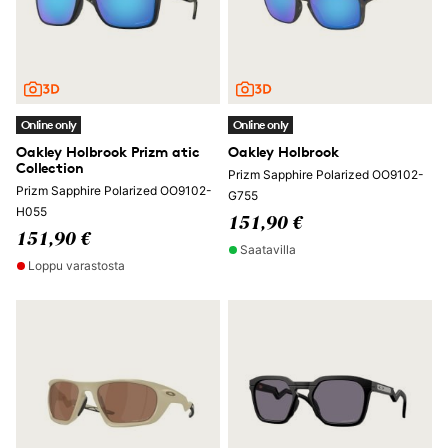
Online only
Online only
Oakley Holbrook Prizm atic
Oakley Holbrook
Collection
Prizm Sapphire Polarized OO9102-
Prizm Sapphire Polarized OO9102-
G755
H055
151,90 €
151,90 €
Saatavilla
Loppu varastosta