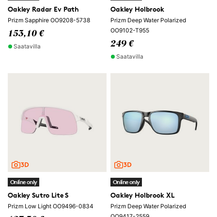
Oakley Radar Ev Path
Oakley Holbrook
Prizm Sapphire OO9208-5738
Prizm Deep Water Polarized
OO9102-T955
153,10 €
249 €
Saatavilla
Saatavilla
Online only
Online only
Oakley Sutro Lite S
Oakley Holbrook XL
Prizm Low Light OO9496-0834
Prizm Deep Water Polarized
OO9417-2559