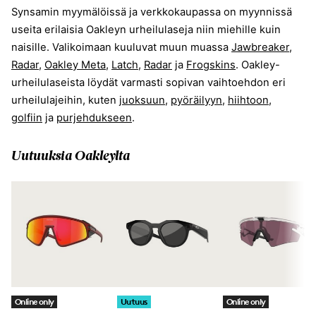
Synsamin myymälöissä ja verkkokaupassa on myynnissä
useita erilaisia Oakleyn urheilulaseja niin miehille kuin
naisille. Valikoimaan kuuluvat muun muassa
Jawbreaker
,
Radar
,
Oakley Meta
,
Latch
,
Radar
ja
Frogskins
. Oakley-
urheilulaseista löydät varmasti sopivan vaihtoehdon eri
urheilulajeihin, kuten
juoksuun
,
pyöräilyyn,
hiihtoon
,
golfiin
ja
purjehdukseen
.
Uutuuksia Oakleylta
Online only
Uutuus
Online only