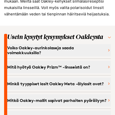
mukaan. Meiltä saat Oakley-kehykset silmälasireseptisi
mukaisilla linsseillä. Voit myös valita polarisoidut linssit
vähentämään veden tai tienpinnan häiritseviä heijastuksia.
Usein kysytyt kysymykset Oakleysta
Voiko Oakley-aurinkolaseja saada
voimakkuuksilla?
Mitä hyötyä Oakley Prizm™ -linsseistä on?
Minkä tyyppiset lasit Oakley Meta -älylasit ovat?
Mitkä Oakley-mallit sopivat parhaiten pyöräilyyn?