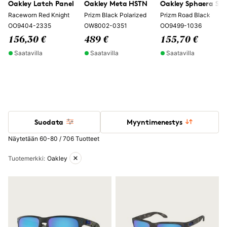
Oakley Latch Panel
Oakley Meta HSTN
Oakley Sphaera Sla
Raceworn Red Knight
Prizm Black Polarized
Prizm Road Black
OO9404-2335
OW8002-0351
OO9499-1036
156,30 €
489 €
155,70 €
Saatavilla
Saatavilla
Saatavilla
Suodata
Myyntimenestys
Näytetään 60-80 / 706 Tuotteet
Aktiiviset suodattimet
Tuotemerkki
:
Oakley