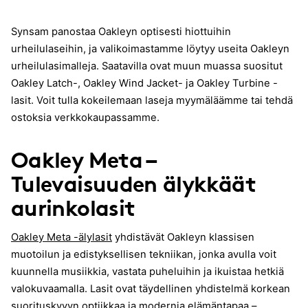
Synsam panostaa Oakleyn optisesti hiottuihin
urheilulaseihin, ja valikoimastamme löytyy useita Oakleyn
urheilulasimalleja. Saatavilla ovat muun muassa suositut
Oakley Latch-, Oakley Wind Jacket- ja Oakley Turbine -
lasit. Voit tulla kokeilemaan laseja myymäläämme tai tehdä
ostoksia verkkokaupassamme.
Oakley Meta –
Tulevaisuuden älykkäät
aurinkolasit
Oakley Meta -älylasit
yhdistävät Oakleyn klassisen
muotoilun ja edistyksellisen tekniikan, jonka avulla voit
kuunnella musiikkia, vastata puheluihin ja ikuistaa hetkiä
valokuvaamalla. Lasit ovat täydellinen yhdistelmä korkean
suorituskyvyn optiikkaa ja modernia elämäntapaa –