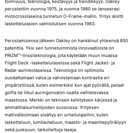
toimivuus, teknologia, kestävyys ja trendikkyys. Oakley
perustettiin vuonna 1975, ja vuonna 1980 se lanseerasi
motocrosslaseina tunnetun O-Frame-mallin. Yritys aloitti
laskettelulasien valmistuksen vuonna 1983.
Perustamisensa jälkeen Oakley on hankkinut yhteensä 850
patenttia. Yksi sen tunnetuimmista innovaatioista on
PRIZM™-linssiteknologia, jota käytetään muun muassa
Flight Deck -laskettelulaseissa sekä Flight Jacket- ja
Radar-aurinkolaseissa. Teknologia on optimoitu
suodattamaan valoa ja vahvistamaan kontrastia eri
ympäristöissä, kuten esimerkiksi kun ajat pyörällä, pelaat
golfia tai liikut auringonvalon osalta vaihtelevassa
maastossa. Merkki on teknisen kehityksen kärjessä ja
ammattilaisurheilijoiden suosiossa. Yrityksen
mallivalikoimaan sisältyy eri urheilulajeihin, kuten
lasketteluun, lumilautailuun, maasto- ja maantiepyöräilyyn
sekä juoksuun, tarkoitettuja laseja.