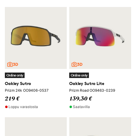
Online only
Online only
Oakley Sutro
Oakley Sutro Lite
Prizm 24k OO9406-0537
Prizm Road OO9463-0239
219 €
139,30 €
Loppu varastosta
Saatavilla