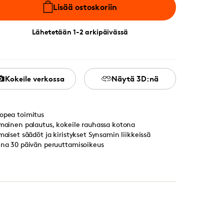
Lisää ostoskoriin
Lähetetään 1-2 arkipäivässä
Kokeile verkossa
Näytä 3D:nä
opea toimitus
lmainen palautus, kokeile rauhassa kotona
lmaiset säädöt ja kiristykset Synsamin liikkeissä
ina 30 päivän peruuttamisoikeus