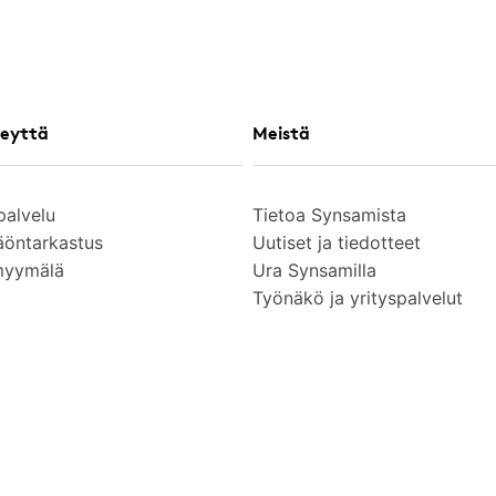
eyttä
Meistä
palvelu
Tietoa Synsamista
äöntarkastus
Uutiset ja tiedotteet
myymälä
Ura Synsamilla
Työnäkö ja yrityspalvelut