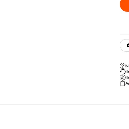
N
I
I
A