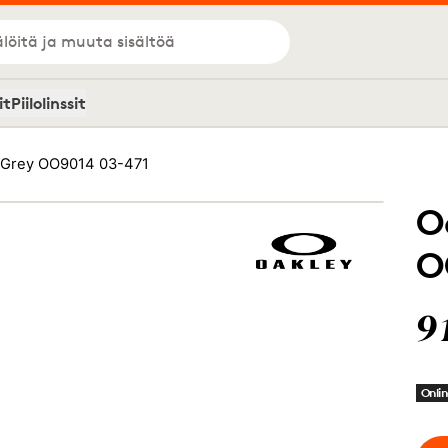
löitä ja muuta sisältöä
it
Piilolinssit
 Grey OO9014 03-471
O
O
9
Onlin