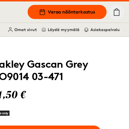
Varaa näöntarkastus
Omat sivut
Löydä myymälä
Asiakaspalvelu
akley Gascan Grey
O9014 03-471
1,50 €
e only