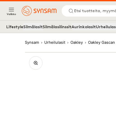
Etsi tuotteita, myymä
Valikko
Lifestyle
Silmälasit
Silmälasilinssit
Aurinkolasit
Urheilulas
Synsam
Urheilulasit
Oakley
Oakley Gascan