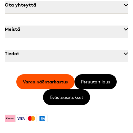
Ota yhteyttä
Meistä
Tiedot
Varaa näöntarkastus
Peruuta tilaus
Evästeasetukset
Klarna
Visa
Mastercard
American Express