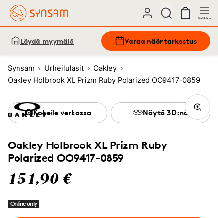
Valikko
Löydä myymälä
Varaa näöntarkastus
Synsam
Urheilulasit
Oakley
Oakley Holbrook XL Prizm Ruby Polarized OO9417-0859
Kokeile verkossa
Näytä 3D:nä
Oakley Holbrook XL Prizm Ruby
Polarized OO9417-0859
151,90 €
Online only