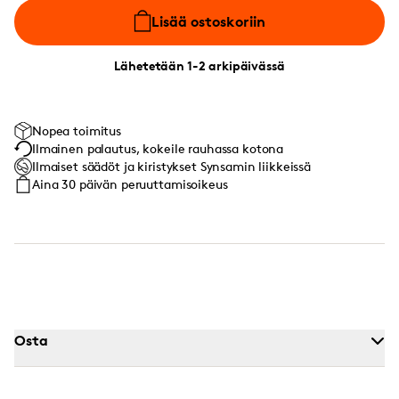
Lisää ostoskoriin
Lähetetään 1-2 arkipäivässä
Nopea toimitus
Ilmainen palautus, kokeile rauhassa kotona
Ilmaiset säädöt ja kiristykset Synsamin liikkeissä
Aina 30 päivän peruuttamisoikeus
Osta