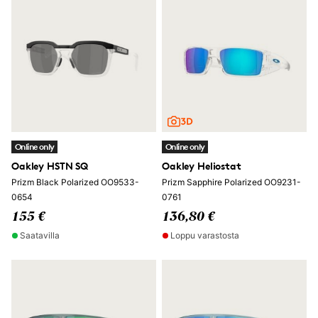
Online only
Online only
Oakley HSTN SQ
Oakley Heliostat
Prizm Black Polarized OO9533-
Prizm Sapphire Polarized OO9231-
0654
0761
155 €
136,80 €
Saatavilla
Loppu varastosta