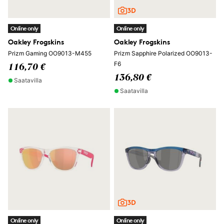
Online only
Online only
Oakley Frogskins
Oakley Frogskins
Prizm Gaming OO9013-M455
Prizm Sapphire Polarized OO9013-
F6
116,70 €
136,80 €
Saatavilla
Saatavilla
Online only
Online only