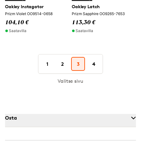
Oakley Instagator
Oakley Latch
Prizm Violet OO9514-0658
Prizm Sapphire OO9265-7653
104,10 €
113,30 €
Saatavilla
Saatavilla
1
2
3
4
Valitse sivu
Osta