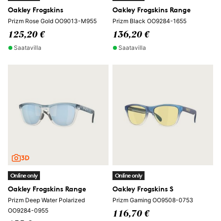
Oakley Frogskins
Oakley Frogskins Range
Prizm Rose Gold OO9013-M955
Prizm Black OO9284-1655
125,20 €
136,20 €
Saatavilla
Saatavilla
Online only
Online only
Oakley Frogskins Range
Oakley Frogskins S
Prizm Deep Water Polarized
Prizm Gaming OO9508-0753
OO9284-0955
116,70 €