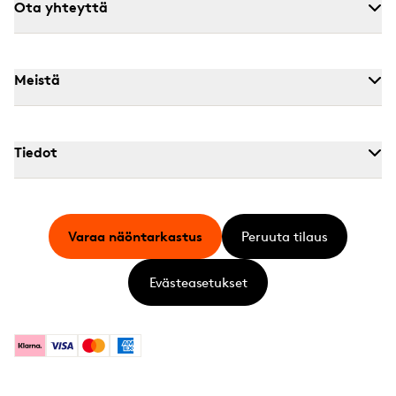
Ota yhteyttä
Meistä
Tiedot
Varaa näöntarkastus
Peruuta tilaus
Evästeasetukset
Klarna
Visa
Mastercard
American Express