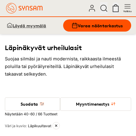
Valikko
Löydä myymälä
Varaa näöntarkastus
Läpinäkyvät urheilulasit
Suojaa silmäsi ja nauti modernista, raikkaasta ilmeestä
poluilla tai pyöräilyreiteillä. Läpinäkyvät urheilulasit
takaavat selkeyden.
Suodata
Myyntimenestys
Näytetään 40-60 / 66 Tuotteet
Aktiiviset suodattimet
Väri ja kuvio
:
Läpikuultavat