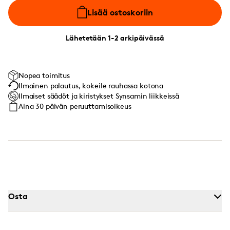
Lisää ostoskoriin
Lähetetään 1-2 arkipäivässä
Nopea toimitus
Ilmainen palautus, kokeile rauhassa kotona
Ilmaiset säädöt ja kiristykset Synsamin liikkeissä
Aina 30 päivän peruuttamisoikeus
Osta