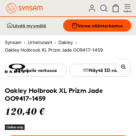
Valikko
Löydä myymälä
Varaa näöntarkastus
Synsam
Urheilulasit
Oakley
Oakley Holbrook XL Prizm Jade OO9417-1459
Kokeile verkossa
Näytä 3D:nä
Oakley Holbrook XL Prizm Jade
OO9417-1459
120,40 €
Online only