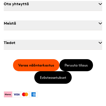
Ota yhteyttä
Meistä
Tiedot
Varaa näöntarkastus
Peruuta tilaus
Evästeasetukset
Klarna
Visa
Mastercard
American Express