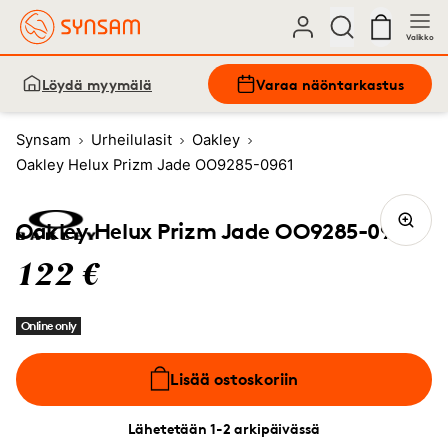
Valikko
Löydä myymälä
Varaa näöntarkastus
Synsam
Urheilulasit
Oakley
Oakley Helux Prizm Jade OO9285-0961
Oakley Helux Prizm Jade OO9285-0961
122 €
Online only
Lisää ostoskoriin
Lähetetään 1-2 arkipäivässä