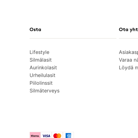
Osta
Ota yht
Lifestyle
Asiakas
Silmälasit
Varaa n
Aurinkolasit
Löydä 
Urheilulasit
Piilolinssit
Silmäterveys
Klarna
Visa
Mastercard
American Express