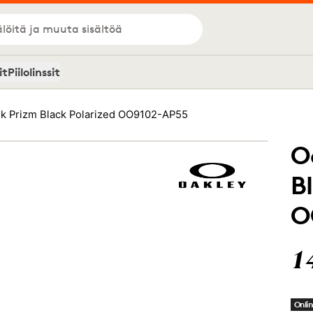
löitä ja muuta sisältöä
it
Piilolinssit
k Prizm Black Polarized OO9102-AP55
O
B
O
1
Onlin