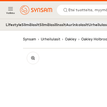
Etsi tuotteita, myymä
Valikko
Lifestyle
Silmälasit
Silmälasilinssit
Aurinkolasit
Urheilulas
Synsam
Urheilulasit
Oakley
Oakley Holbroo