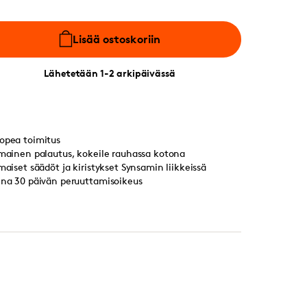
Lisää ostoskoriin
Lähetetään 1-2 arkipäivässä
opea toimitus
lmainen palautus, kokeile rauhassa kotona
lmaiset säädöt ja kiristykset Synsamin liikkeissä
ina 30 päivän peruuttamisoikeus