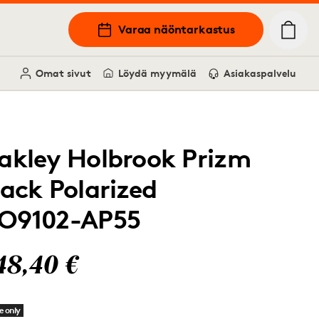
Varaa näöntarkastus
Omat sivut
Löydä myymälä
Asiakaspalvelu
akley Holbrook Prizm
lack Polarized
O9102-AP55
48,40 €
e only