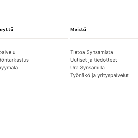
eyttä
Meistä
palvelu
Tietoa Synsamista
äöntarkastus
Uutiset ja tiedotteet
myymälä
Ura Synsamilla
Työnäkö ja yrityspalvelut