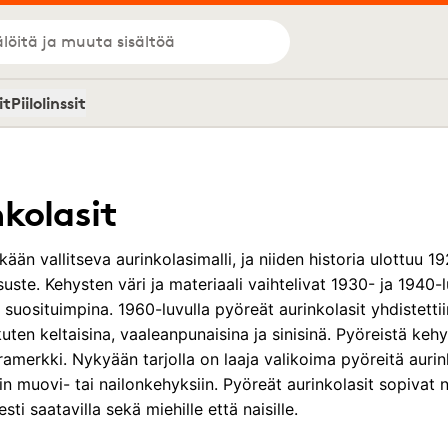
löitä ja muuta sisältöä
it
Piilolinssit
kolasit
kään vallitseva aurinkolasimalli, ja niiden historia ulottuu 192
asuste. Kehysten väri ja materiaali vaihtelivat 1930- ja 1940-
suosituimpina. 1960-luvulla pyöreät aurinkolasit yhdistettiin 
kuten keltaisina, vaaleanpunaisina ja sinisinä. Pyöreistä keh
amerkki. Nykyään tarjolla on laaja valikoima pyöreitä auri
siin muovi- tai nailonkehyksiin. Pyöreät aurinkolasit sopivat 
esti saatavilla sekä miehille että naisille.