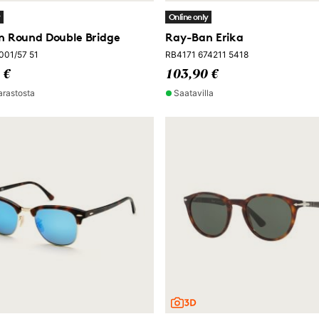
y
Online only
 Round Double Bridge
Ray-Ban Erika
001/57 51
RB4171 674211 5418
 €
103,90 €
arastosta
Saatavilla