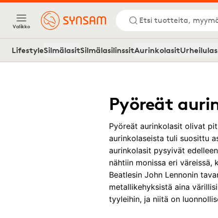
Etsi tuotteita, myymä
Valikko
Lifestyle
Silmälasit
Silmälasilinssit
Aurinkolasit
Urheilulas
Pyöreät aurin
Pyöreät aurinkolasit olivat pit
aurinkolaseista tuli suosittu 
aurinkolasit pysyivät edelleen 
nähtiin monissa eri väreissä, 
Beatlesin John Lennonin tavar
metallikehyksistä aina värilli
tyyleihin, ja niitä on luonnollis