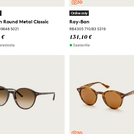
y
Online only
 Round Metal Classic
Ray-Ban
19648 5021
RB4305 710/83 5319
 €
131,10 €
arastosta
Saatavilla