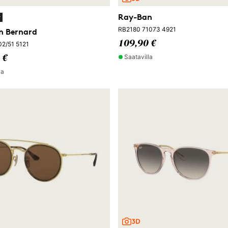
Ray-Ban
y
RB2180 71073 4921
n Bernard
109,90 €
2/51 5121
Saatavilla
 €
la