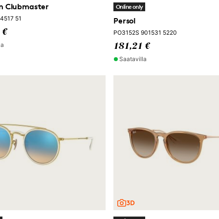
n Clubmaster
Online only
4517 51
Persol
 €
PO3152S 901531 5220
la
181,21 €
Saatavilla