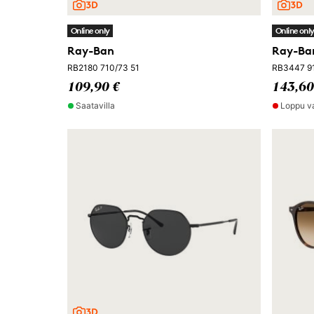
Online only
Online onl
Ray-Ban
Ray-Ban
RB2180 710/73 51
RB3447 9
109,90 €
143,60
Saatavilla
Loppu v