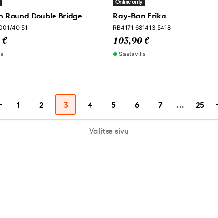
y
Online only
 Round Double Bridge
Ray-Ban Erika
001/4O 51
RB4171 681413 5418
 €
103,90 €
la
Saatavilla
1
2
3
4
5
6
7
...
25
Valitse sivu