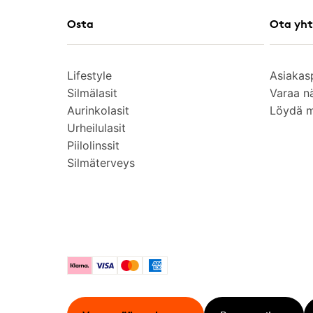
Osta
Ota yht
Lifestyle
Asiakas
Silmälasit
Varaa n
Aurinkolasit
Löydä 
Urheilulasit
Piilolinssit
Silmäterveys
Klarna
Visa
Mastercard
American Express