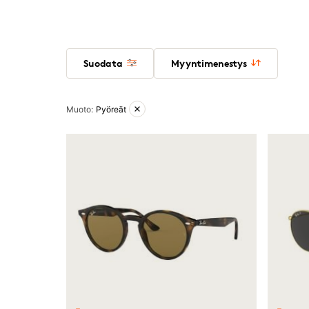
Suodata
Myyntimenestys
Aktiiviset suodattimet
Muoto
:
Pyöreät