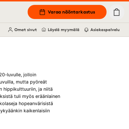
Varaa näöntarkastus
Omat sivut
Löydä myymälä
Asiakaspalvelu
0-luvulle, jolloin
luvuilla, mutta pyöreät
hippikulttuuriin, ja niitä
yksistä tuli myös eräänlainen
nkolaseja hopeanvärisistä
nykyäänkin kaikenlaisiin