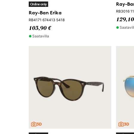
Ray-Ba
Online only
RB3016 11
Ray-Ban Erika
129,10
RB4171 674413 5418
Saatavil
103,90 €
Saatavilla