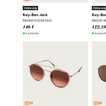
Online only
Online onl
Ray-Ban Jack
Ray-Ba
RB3565 002/48 5320
RB2230 90
146 €
122,10
Saatavilla
Saatavil