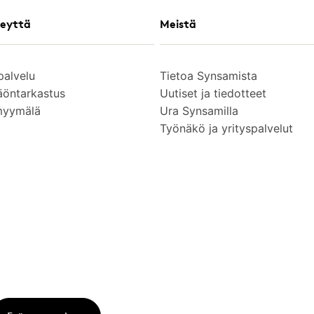
eyttä
Meistä
palvelu
Tietoa Synsamista
äöntarkastus
Uutiset ja tiedotteet
myymälä
Ura Synsamilla
Työnäkö ja yrityspalvelut