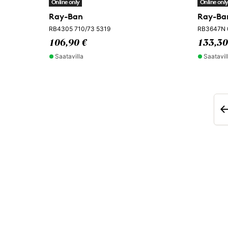
Online only
Online onl
Ray-Ban
Ray-Ban
RB4305 710/73 5319
RB3647N 
106,90 €
133,30
Saatavilla
Saatavil