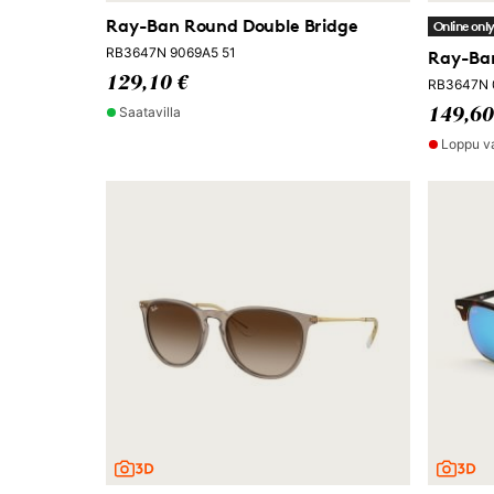
Ray-Ban Round Double Bridge
Online onl
RB3647N 9069A5 51
Ray-Ban
129,10 €
RB3647N 
Saatavilla
149,60
Loppu v