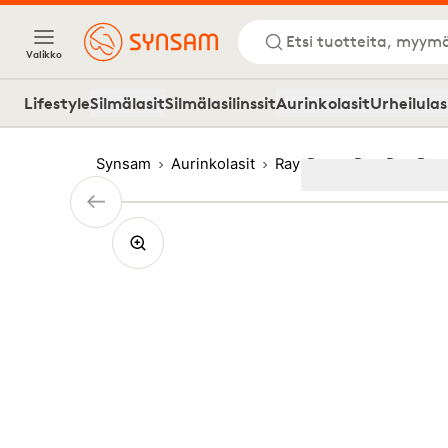
Etsi tuotteita, myymä
Valikko
Lifestyle
Silmälasit
Silmälasilinssit
Aurinkolasit
Urheilulas
Synsam
Aurinkolasit
Ray-Ban
Ray-Ban Roun
Image
1