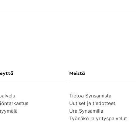
eyttä
Meistä
palvelu
Tietoa Synsamista
äöntarkastus
Uutiset ja tiedotteet
myymälä
Ura Synsamilla
Työnäkö ja yrityspalvelut