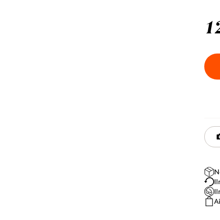
1
N
I
I
A