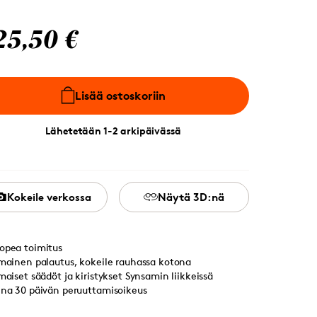
25,50 €
Lisää ostoskoriin
Lähetetään 1-2 arkipäivässä
Kokeile verkossa
Näytä 3D:nä
opea toimitus
lmainen palautus, kokeile rauhassa kotona
lmaiset säädöt ja kiristykset Synsamin liikkeissä
ina 30 päivän peruuttamisoikeus