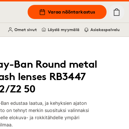
Varaa näöntarkastus
Omat sivut
Löydä myymälä
Asiakaspalvelu
ay-Ban Round metal
lash lenses RB3447
12/Z2 50
Ban edustaa laatua, ja kehyksien ajaton
o on tehnyt merkin suosituksi valinnaksi
lle elokuva- ja rokkitähdelle ympäri
ilmaa.