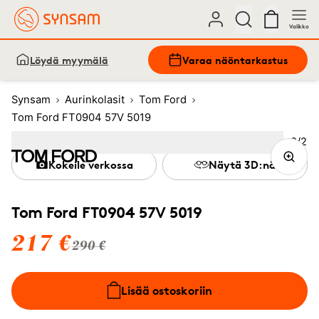
Valikko
Löydä myymälä
Varaa näöntarkastus
Synsam
Aurinkolasit
Tom Ford
Tom Ford FT0904 57V 5019
Kuva
2
/
2
Image
1
Image
(Current image)
2
Kokeile verkossa
Näytä 3D:nä
Tom Ford FT0904 57V 5019
217 €
290 €
Lisää ostoskoriin