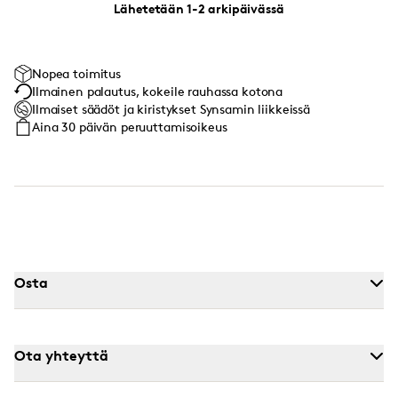
Lähetetään 1-2 arkipäivässä
Nopea toimitus
Ilmainen palautus, kokeile rauhassa kotona
Ilmaiset säädöt ja kiristykset Synsamin liikkeissä
Aina 30 päivän peruuttamisoikeus
Osta
Ota yhteyttä