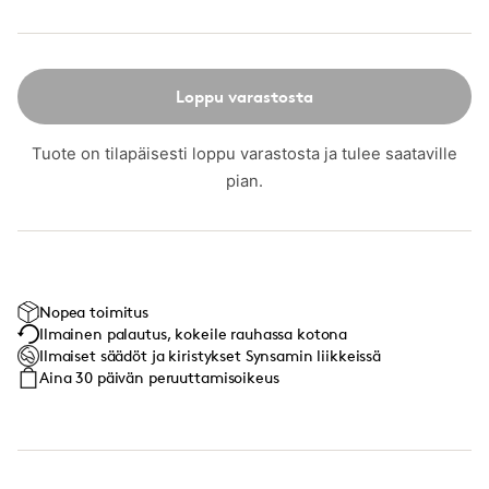
Loppu varastosta
Tuote on tilapäisesti loppu varastosta ja tulee saataville
pian.
Nopea toimitus
Ilmainen palautus, kokeile rauhassa kotona
Ilmaiset säädöt ja kiristykset Synsamin liikkeissä
Aina 30 päivän peruuttamisoikeus