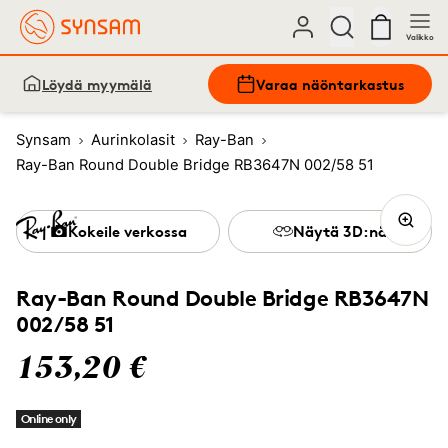
Valikko
Löydä myymälä
Varaa näöntarkastus
Synsam
Aurinkolasit
Ray-Ban
Ray-Ban Round Double Bridge RB3647N 002/58 51
Kokeile verkossa
Näytä 3D:nä
Ray-Ban Round Double Bridge RB3647N
002/58 51
153,20 €
Online only