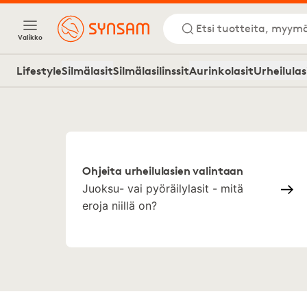
Etsi tuotteita, myymä
Valikko
Lifestyle
Silmälasit
Silmälasilinssit
Aurinkolasit
Urheilulas
Ohjeita urheilulasien valintaan
Juoksu- vai pyöräilylasit - mitä
eroja niillä on?