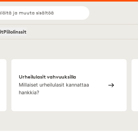
löitä ja muuta sisältöä
it
Piilolinssit
Urheilulasit vahvuuksilla
Millaiset urheilulasit kannattaa
hankkia?