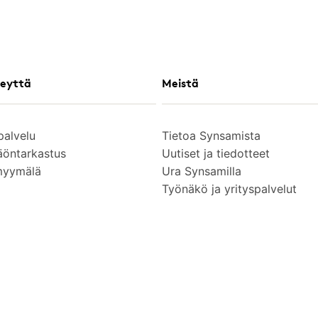
eyttä
Meistä
palvelu
Tietoa Synsamista
äöntarkastus
Uutiset ja tiedotteet
myymälä
Ura Synsamilla
Työnäkö ja yrityspalvelut