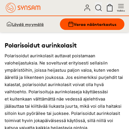
Valikko
Löydä myymälä
Varaa näöntarkastus
Polarisoidut aurinkolasit
Polarisoidut aurinkolasit auttavat poistamaan
valoheijastuksia. Ne soveltuvat erityisesti sellaisiin
ympäristöihin, joissa heijastuu paljon valoa, kuten veden
äärellä ja liikenteen joukossa. Jos esimerkiksi purjehdit tai
kalastat, polarisoidut aurinkolasit voivat olla hyvä
vaihtoehto. Polarisoituja aurinkolaseja käyttäessäsi
et kuitenkaan välttämättä näe vedessä ajelehtivaa
jäälauttaa tai kiiltävää liukasta juurta, mikä voi olla haitaksi
silloin kun pyöräilee tai juoksee. Polarisoidut aurinkolasit
toimivat hyvin jokapäiväisessä käytössä, sillä niillä voi
katsoa vaivatta kaikkia heijastavia pintoja.