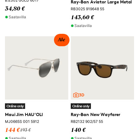
B.E302 GOLD 6017
Ray-Ban Aviator Large Metal
34,80 €
RB3025 919648 55
Saatavilla
143,60 €
Saatavilla
Ale
Online only
Online only
Maui Jim HAU‘OLI
Ray-Ban New Wayfarer
MJ0665S 001 5912
RB2132 902/57 55
144 €
140 €
193 €
Saatavilla
Saatavilla