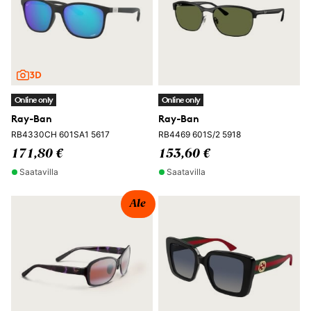
Online only
Online only
Ray-Ban
Ray-Ban
RB4330CH 601SA1 5617
RB4469 601S/2 5918
171,80 €
153,60 €
Saatavilla
Saatavilla
Ale