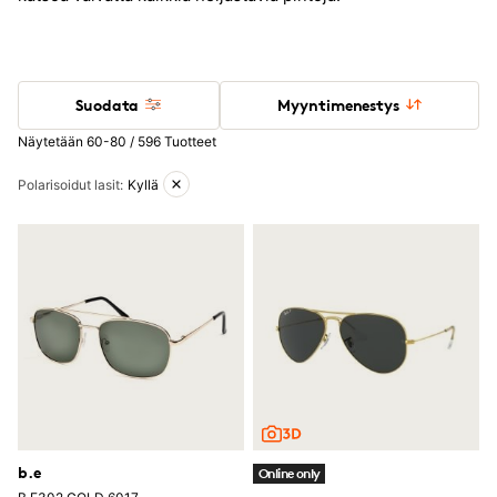
Suodata
Myyntimenestys
Näytetään 60-80 / 596 Tuotteet
Aktiiviset suodattimet
Polarisoidut lasit
:
Kyllä
b.e
Online only