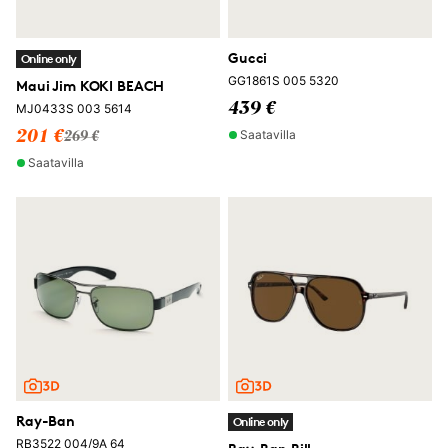
Gucci
Online only
GG1861S 005 5320
Maui Jim KOKI BEACH
439 €
MJ0433S 003 5614
Saatavilla
201 €
269 €
Saatavilla
Ray-Ban
Online only
RB3522 004/9A 64