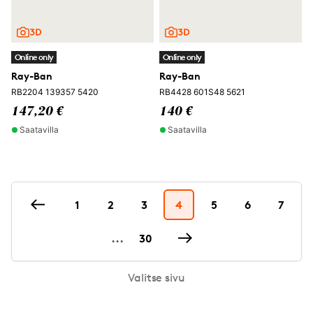
Online only
Online only
Ray-Ban
Ray-Ban
RB2204 139357 5420
RB4428 601S48 5621
147,20 €
140 €
Saatavilla
Saatavilla
1
2
3
4
5
6
7
...
30
Valitse sivu