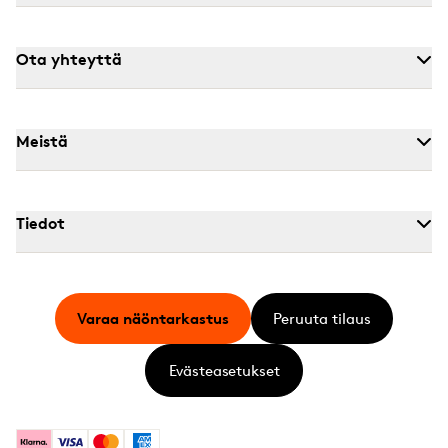
Ota yhteyttä
Meistä
Tiedot
Varaa näöntarkastus
Peruuta tilaus
Evästeasetukset
Klarna
Visa
Mastercard
American Express