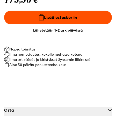
175,30 €
Lisää ostoskoriin
Lähetetään 1-2 arkipäivässä
Nopea toimitus
Ilmainen palautus, kokeile rauhassa kotona
Ilmaiset säädöt ja kiristykset Synsamin liikkeissä
Aina 30 päivän peruuttamisoikeus
Osta