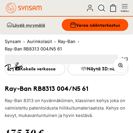
Valikko
Löydä myymälä
Varaa näöntarkastus
Synsam
Aurinkolasit
Ray-Ban
Ray-Ban RB8313 004/N5 61
Kuva
2
/
3
Image
1
Image
(Current image)
2
Image
3
Kokeile verkossa
Näytä 3D:nä
Ray-Ban RB8313 004/N5 61
Ray-Ban 8313 on hyvännäköinen, klassinen kehys joka on
valmistettu patentoidusta hiilikuitumateriaalista. Kehys on
kevyt, mukavantuntuinen ja hyvin kestävä.