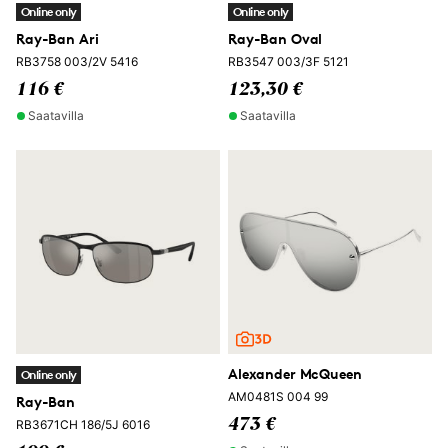
Online only
Online only
Ray-Ban Ari
Ray-Ban Oval
RB3758 003/2V 5416
RB3547 003/3F 5121
116 €
123,30 €
Saatavilla
Saatavilla
Alexander McQueen
Online only
AM0481S 004 99
Ray-Ban
473 €
RB3671CH 186/5J 6016