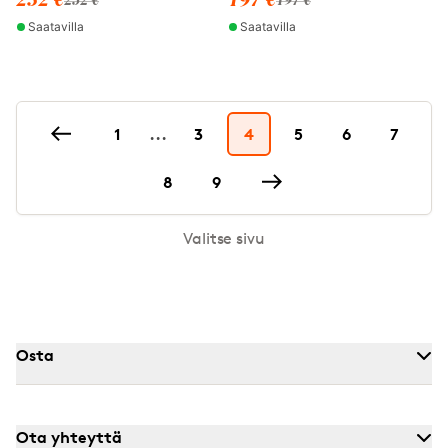
252 €
197 €
252 €
197 €
Saatavilla
Saatavilla
1
...
3
4
5
6
7
8
9
Valitse sivu
Osta
Ota yhteyttä