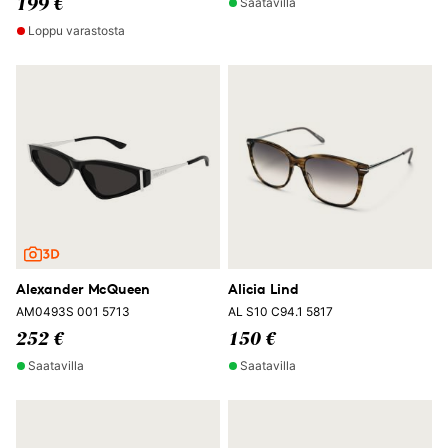
Saatavilla
199 €
Loppu varastosta
Alexander McQueen
Alicia Lind
AM0493S 001 5713
AL S10 C94.1 5817
252 €
150 €
Saatavilla
Saatavilla