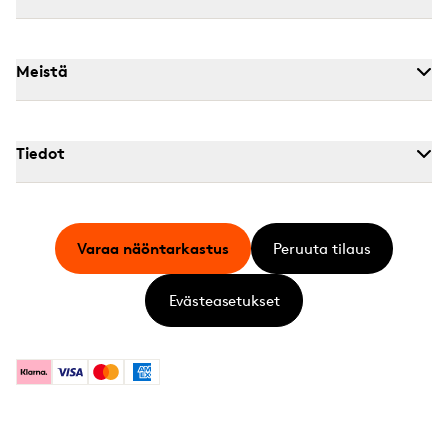
Meistä
Tiedot
Varaa näöntarkastus
Peruuta tilaus
Evästeasetukset
Klarna
Visa
Mastercard
American Express