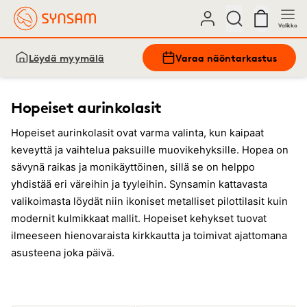
Valikko
Löydä myymälä
Varaa näöntarkastus
Hopeiset aurinkolasit
Hopeiset aurinkolasit ovat varma valinta, kun kaipaat
keveyttä ja vaihtelua paksuille muovikehyksille. Hopea on
sävynä raikas ja monikäyttöinen, sillä se on helppo
yhdistää eri väreihin ja tyyleihin. Synsamin kattavasta
valikoimasta löydät niin ikoniset metalliset pilottilasit kuin
modernit kulmikkaat mallit. Hopeiset kehykset tuovat
ilmeeseen hienovaraista kirkkautta ja toimivat ajattomana
asusteena joka päivä.