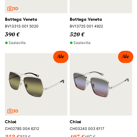
Bottega Veneta
Bottega Veneta
BV1331S 001 5020
BV1372S 001 4922
390 €
520 €
Saatavilla
Saatavilla
Ale
Ale
Chloé
Chloé
CH0278S 004 6212
CH0324S 003 6117