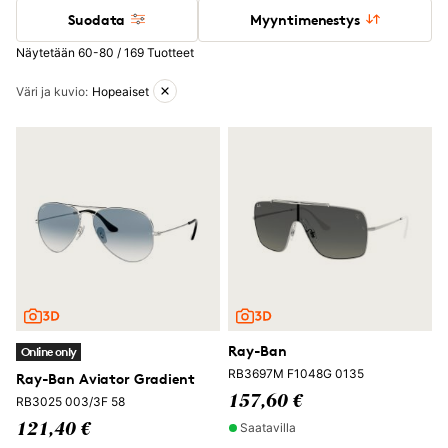
Suodata
Myyntimenestys
Näytetään 60-80 / 169 Tuotteet
Aktiiviset suodattimet
Väri ja kuvio
:
Hopeaiset
Ray-Ban
Online only
RB3697M F1048G 0135
Ray-Ban Aviator Gradient
157,60 €
RB3025 003/3F 58
Saatavilla
121,40 €