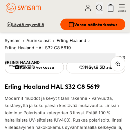
Valikko
Löydä myymälä
Varaa näöntarkastus
Synsam
Aurinkolasit
Erling Haaland
Erling Haaland HAL S32 C8 5619
Kuva
2
/
3
Image
1
Image
(Current image)
2
Image
3
Kokeile verkossa
Näytä 3D:nä
Erling Haaland HAL S32 C8 5619
Modernit muodot ja kevyt titaanirakenne - vahvuutta,
kestävyyttä ja koko päivän kestävää mukavuutta. Linssin
toiminta: Polarisoitu kategorian 3 linssi. Estää 100 %
haitallisista UV-säteistä (UV400). Ruskea polarisoitu linssi:
Viileäsävyinen näkökokemus syvänharmaalla selkeydellä,