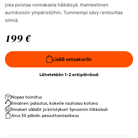
joka poistaa voimakasta häikäisyä. Ihanteellinen
aurinkoisiin ympäristöihin. Tummempi sävy rentouttaa
silmiä.
199 €
Lisää ostoskoriin
Lähetetään 1-2 arkipäivässä
Nopea toimitus
Ilmainen palautus, kokeile rauhassa kotona
Ilmaiset säädöt ja kiristykset Synsamin liikkeissä
Aina 30 päivän peruuttamisoikeus