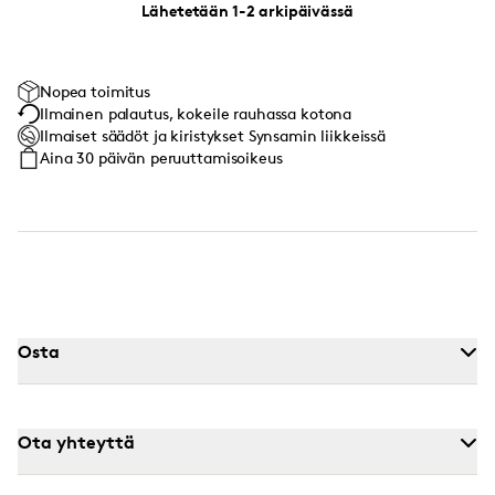
Lähetetään 1-2 arkipäivässä
Nopea toimitus
Ilmainen palautus, kokeile rauhassa kotona
Ilmaiset säädöt ja kiristykset Synsamin liikkeissä
Aina 30 päivän peruuttamisoikeus
Osta
Ota yhteyttä