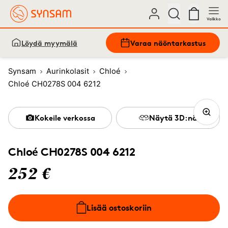
Valikko
Löydä myymälä
Varaa näöntarkastus
Synsam
Aurinkolasit
Chloé
Chloé CH0278S 004 6212
Kokeile verkossa
Näytä 3D:nä
Chloé CH0278S 004 6212
252 €
Lisää ostoskoriin