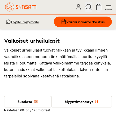
Valikko
Löydä myymälä
Varaa näöntarkastus
Valkoiset urheilulasit
Valkoiset urheilulasit tuovat raikkaan ja tyylikkään ilmeen
vauhdikkaaseen menoon tinkimättömällä suorituskyvyllä
lajista riippumatta. Kattava valikoimamme tarjoaa kehyksiä,
kuten laadukkaat valkoiset laskettelulasit talven rinteisiin
tarpeisiisi sopivana kestävänä ratkaisuna.
Suodata
Myyntimenestys
Näytetään 60-80 / 126 Tuotteet