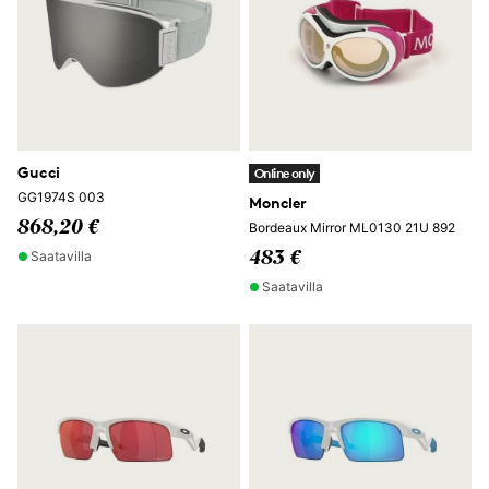
Gucci
Online only
GG1974S 003
Moncler
868,20 €
Bordeaux Mirror ML0130 21U 892
Saatavilla
483 €
Saatavilla