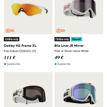
Online only
Online only
Nuoret
Oakley M2 Frame XL
Bliz Liner JR Mirror
Fire Iridium OO9343-05
Pink w Silver mirror White
111 €
49 €
Saatavilla
Saatavilla