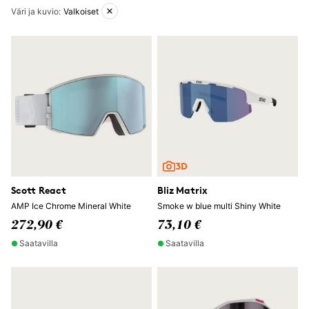
Aktiiviset suodattimet
Väri ja kuvio
:
Valkoiset
Scott React
Bliz Matrix
AMP Ice Chrome Mineral White
Smoke w blue multi Shiny White
272,90 €
73,10 €
Saatavilla
Saatavilla