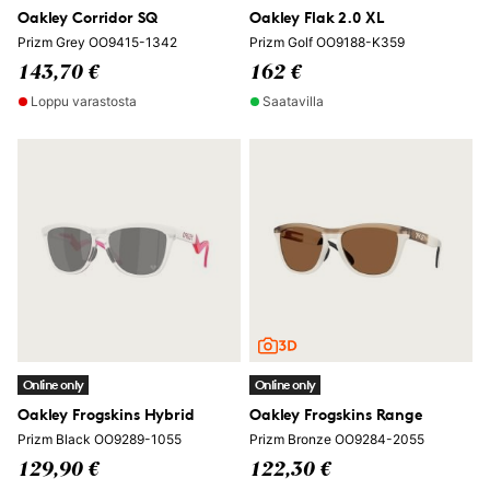
Oakley Corridor SQ
Oakley Flak 2.0 XL
Prizm Grey OO9415-1342
Prizm Golf OO9188-K359
143,70 €
162 €
Loppu varastosta
Saatavilla
Online only
Online only
Oakley Frogskins Hybrid
Oakley Frogskins Range
Prizm Black OO9289-1055
Prizm Bronze OO9284-2055
129,90 €
122,30 €