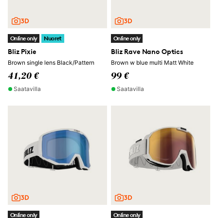
Online only
Nuoret
Online only
Bliz Pixie
Bliz Rave Nano Optics
Brown single lens Black/Pattern
Brown w blue multi Matt White
41,20 €
99 €
Saatavilla
Saatavilla
Online only
Online only