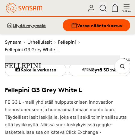
Valikko
Löydä myymälä
Varaa näöntarkastus
Synsam
Urheilulasit
Fellepini
Fellepini G3 Grey White L
Kuva
2
/
4
Image
1
Image
(Current image)
2
Image
3
Image
4
Kokeile verkossa
Näytä 3D:nä
Fellepini G3 Grey White L
FE G3 L -malli yhdistää huipputeknisen innovaation
hienostuneeseen ja huomaamattomaan muotoiluun.
Täydelliset lasit laskijalle, joka etsii sekä toiminnallisuutta
että tyylikkyyttä. Näissä suorituskykyisissä goggle-
laskettelulaseissa on kätevä Click Exchange -