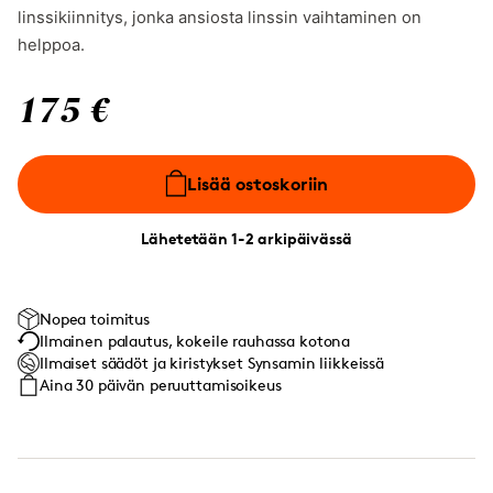
linssikiinnitys, jonka ansiosta linssin vaihtaminen on
helppoa.
175 €
Lisää ostoskoriin
Lähetetään 1-2 arkipäivässä
Nopea toimitus
Ilmainen palautus, kokeile rauhassa kotona
Ilmaiset säädöt ja kiristykset Synsamin liikkeissä
Aina 30 päivän peruuttamisoikeus