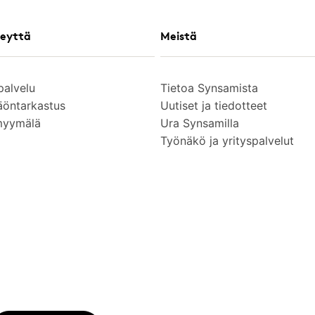
eyttä
Meistä
palvelu
Tietoa Synsamista
äöntarkastus
Uutiset ja tiedotteet
myymälä
Ura Synsamilla
Työnäkö ja yrityspalvelut