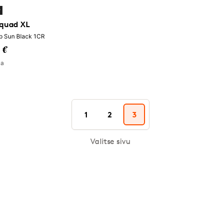
y
Squad XL
 Sun Black 1CR
 €
la
1
2
3
Valitse sivu