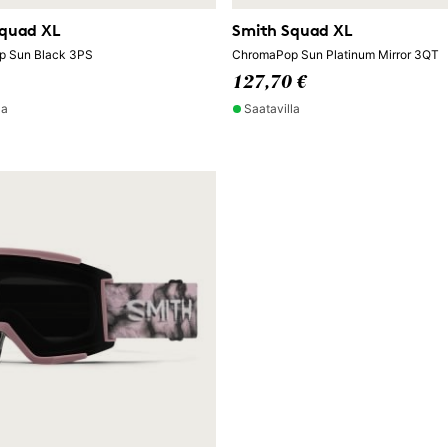
Squad XL
Smith Squad XL
 Sun Black 3PS
ChromaPop Sun Platinum Mirror 3QT
127,70 €
la
Saatavilla