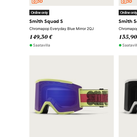
Online only
Online onl
Smith Squad S
Smith S
Chromapop Everyday Blue Mirror 2QJ
Chromapop
149,30 €
135,90
Saatavilla
Saatavil