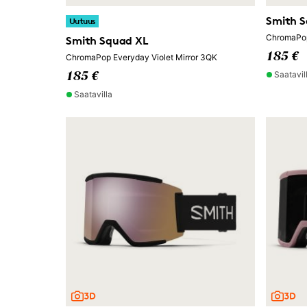
Smith 
Uutuus
ChromaPop
Smith Squad XL
185 €
ChromaPop Everyday Violet Mirror 3QK
Saatavil
185 €
Saatavilla