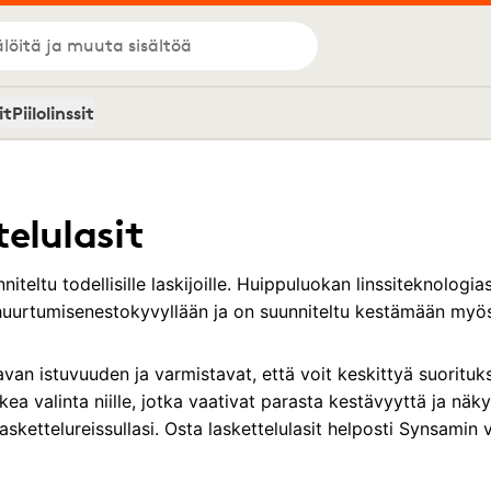
löitä ja muuta sisältöä
it
Piilolinssit
elulasit
niteltu todellisille laskijoille. Huippuluokan linssiteknologias
huurtumisenestokyvyllään ja on suunniteltu kestämään myös
van istuvuuden ja varmistavat, että voit keskittyä suoritukse
ikea valinta niille, jotka vaativat parasta kestävyyttä ja nä
 laskettelureissullasi. Osta laskettelulasit helposti Synsami