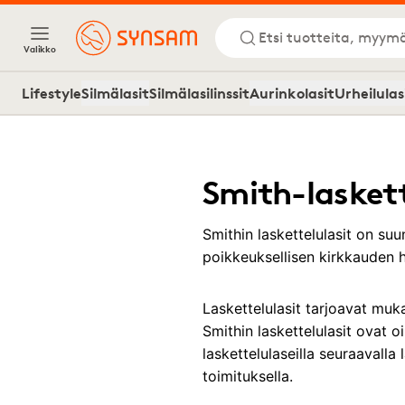
Etsi tuotteita, myymä
Valikko
Lifestyle
Silmälasit
Silmälasilinssit
Aurinkolasit
Urheilulas
Smith-laskett
Smithin laskettelulasit on suun
poikkeuksellisen kirkkauden 
Laskettelulasit tarjoavat muka
Smithin laskettelulasit ovat o
laskettelulaseilla seuraavalla
toimituksella.