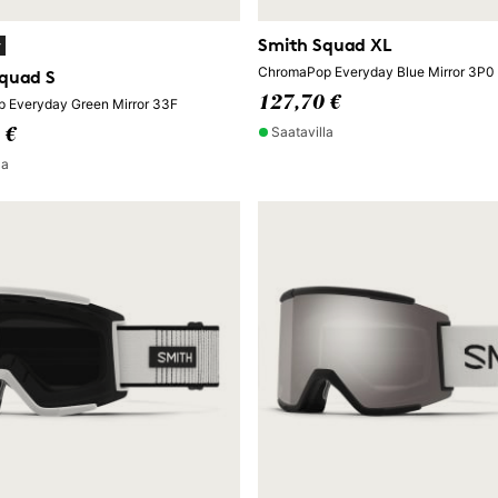
Smith Squad XL
y
ChromaPop Everyday Blue Mirror 3P0
quad S
127,70 €
 Everyday Green Mirror 33F
Saatavilla
 €
la