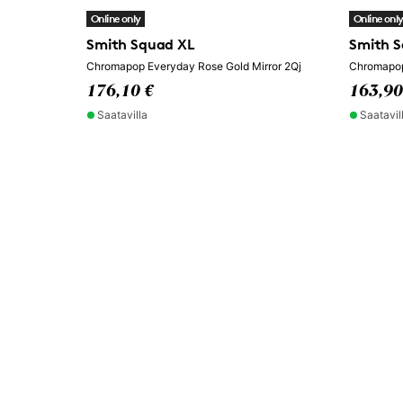
Online only
Online onl
Smith Squad XL
Smith 
Chromapop Everyday Rose Gold Mirror 2Qj
Chromapop
176,10 €
163,90
Saatavilla
Saatavil