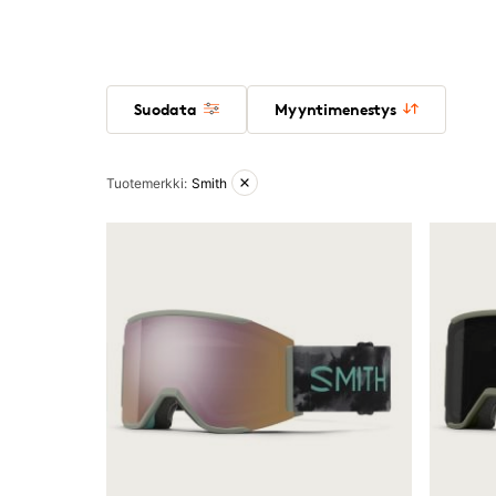
Suodata
Myyntimenestys
Aktiiviset suodattimet
Tuotemerkki
:
Smith