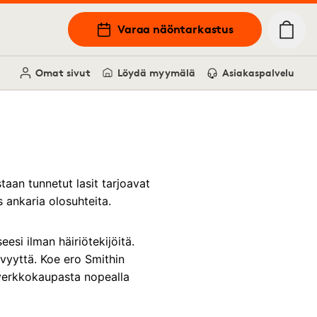
Varaa näöntarkastus
Omat sivut
Löydä myymälä
Asiakaspalvelu
taan ​​tunnetut lasit tarjoavat
 ankaria olosuhteita.
esi ilman häiriötekijöitä.
kyvyyttä. Koe ero Smithin
n verkkokaupasta nopealla