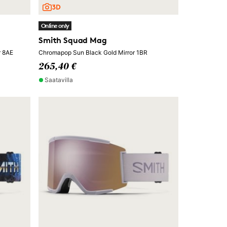
Online only
Smith Squad Mag
r 8AE
Chromapop Sun Black Gold Mirror 1BR
265,40 €
Saatavilla