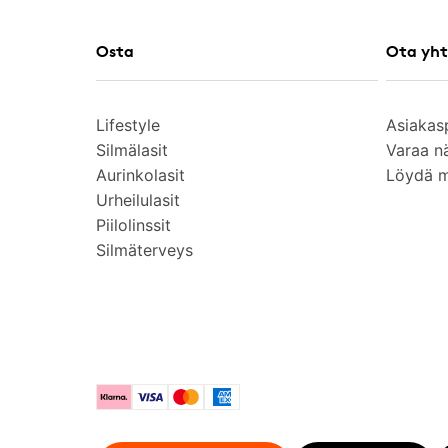
Osta
Ota yht
Lifestyle
Asiakas
Silmälasit
Varaa n
Aurinkolasit
Löydä 
Urheilulasit
Piilolinssit
Silmäterveys
Klarna
Visa
Mastercard
American Express