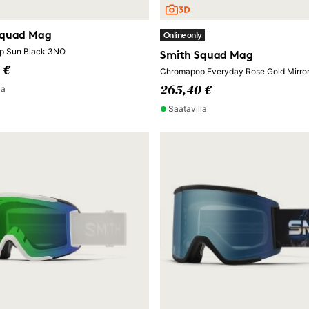
Squad Mag
Online only
p Sun Black 3NO
Smith Squad Mag
 €
Chromapop Everyday Rose Gold Mirro
la
265,40 €
Saatavilla