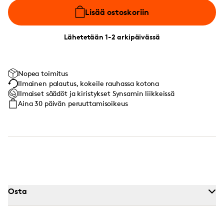
Lisää ostoskoriin
Lähetetään 1-2 arkipäivässä
Nopea toimitus
Ilmainen palautus, kokeile rauhassa kotona
Ilmaiset säädöt ja kiristykset Synsamin liikkeissä
Aina 30 päivän peruuttamisoikeus
Osta