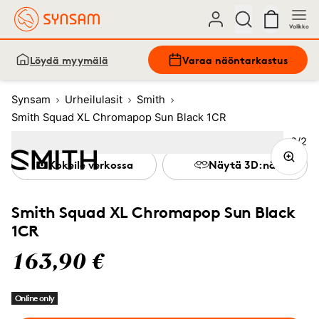
Valikko
Löydä myymälä
Varaa näöntarkastus
Synsam
Urheilulasit
Smith
Smith Squad XL Chromapop Sun Black 1CR
Kuva
2
/
2
Image
1
Image
(Current image)
2
Kokeile verkossa
Näytä 3D:nä
Smith Squad XL Chromapop Sun Black
1CR
163,90 €
Online only