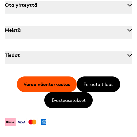
Ota yhteyttä
Meistä
Tiedot
Varaa näöntarkastus
Peruuta tilaus
Evästeasetukset
Klarna
Visa
Mastercard
American Express