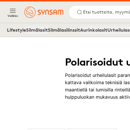
Etsi tuotteita, myymä
Valikko
Lifestyle
Silmälasit
Silmälasilinssit
Aurinkolasit
Urheilulas
Polarisoidut u
Polarisoidut urheilulasit para
kattava valikoima teknisiä las
maantiellä tai lumisilla rintei
huippuluokan mukavuus aktii