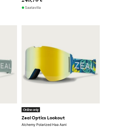
248,70 €
Saatavilla
Online only
Zeal Optics Lookout
Alchemy Polarized Haa Aani