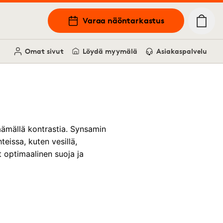
Varaa näöntarkastus
Omat sivut
Löydä myymälä
Asiakaspalvelu
isäämällä kontrastia. Synsamin
teissa, kuten vesillä,
ät optimaalinen suoja ja