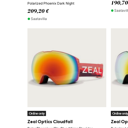
190,70
Polarized Phoenix Dark Night
Saatavil
209,20 €
Saatavilla
Online only
Online onl
Zeal Optics Cloudfall
Zeal Op