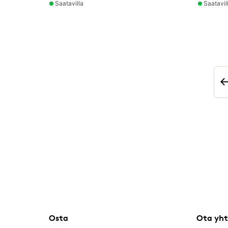
Saatavilla
Saatavil
Osta
Ota yht