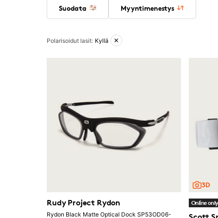
Suodata
Myyntimenestys
Aktiiviset suodattimet
Polarisoidut lasit
:
Kyllä
Rudy Project Rydon
Online onl
Rydon Black Matte Optical Dock SP53OD06-
Scott S