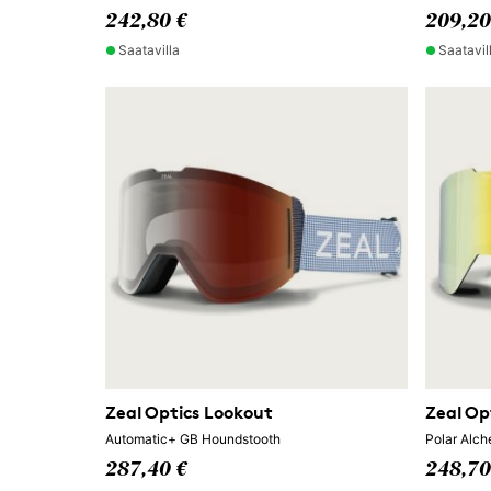
242,80 €
209,20
Saatavilla
Saatavil
Zeal Optics Lookout
Zeal Op
Automatic+ GB Houndstooth
Polar Alc
287,40 €
248,70