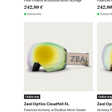
Polar Phoenix w/SkyBlue Mirror Skyridge
Polarized 
242,80 €
242,80
Saatavilla
Saatavil
Online only
Online onl
Zeal Optics Cloudfall XL
Zeal Op
Polarized Alchemy w/SkyBlue Mirror Glades
Alchemy P