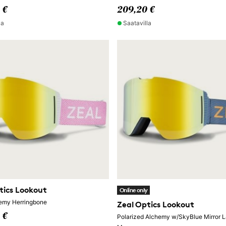
 €
209,20 €
la
Saatavilla
tics Lookout
Online only
hemy Herringbone
Zeal Optics Lookout
 €
Polarized Alchemy w/SkyBlue Mirror L