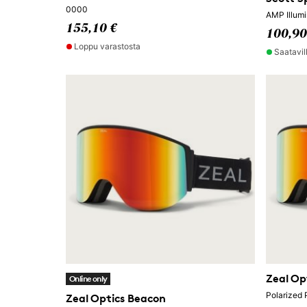
0000
AMP Illumi
155,10 €
100,90
Loppu varastosta
Saatavil
Zeal Op
Online only
Polarized 
Zeal Optics Beacon