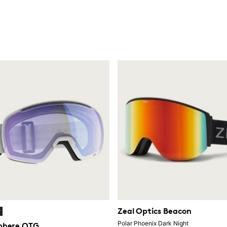
Zeal Optics Beacon
y
Polar Phoenix Dark Night
phere OTG