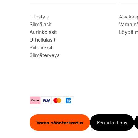
Lifestyle
Asiakas
Silmälasit
Varaa n
Aurinkolasit
Löydä 
Urheilulasit
Piilolinssit
Silmäterveys
Klarna
Visa
Mastercard
American Express
Varaa näöntarkastus
Peruuta tilaus