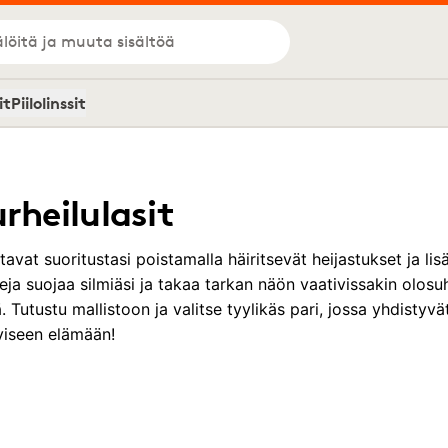
löitä ja muuta sisältöä
it
Piilolinssit
rheilulasit
ntavat suoritustasi poistamalla häiritsevät heijastukset ja l
eja suojaa silmiäsi ja takaa tarkan näön vaativissakin olosuh
llä. Tutustu mallistoon ja valitse tyylikäs pari, jossa yhdistyv
viseen elämään!