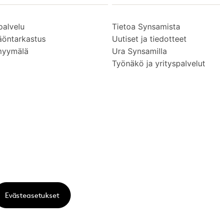
palvelu
Tietoa Synsamista
äöntarkastus
Uutiset ja tiedotteet
myymälä
Ura Synsamilla
Työnäkö ja yrityspalvelut
Evästeasetukset