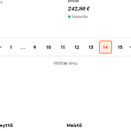
Moose
la
242,80 €
Saatavilla
1
...
9
10
11
12
13
14
15
Valitse sivu
eyttä
Meistä