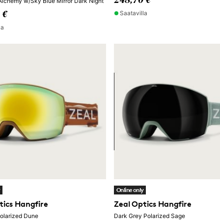
248,70 €
Alchemy w/Sky Blue Mirror Dark Night
Saatavilla
 €
la
y
Online only
tics Hangfire
Zeal Optics Hangfire
olarized Dune
Dark Grey Polarized Sage