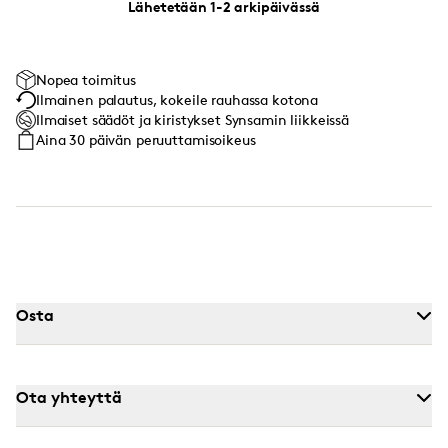
Lähetetään 1-2 arkipäivässä
Nopea toimitus
Ilmainen palautus, kokeile rauhassa kotona
Ilmaiset säädöt ja kiristykset Synsamin liikkeissä
Aina 30 päivän peruuttamisoikeus
Osta
Ota yhteyttä