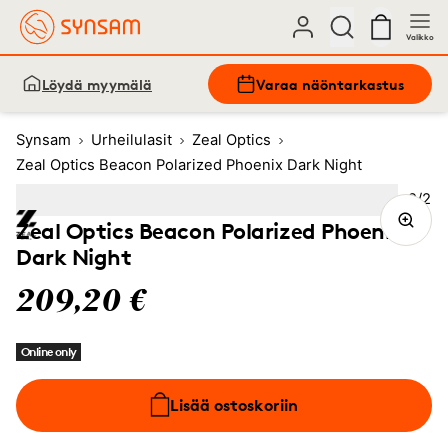
Valikko
Löydä myymälä
Varaa näöntarkastus
Synsam
Urheilulasit
Zeal Optics
Zeal Optics Beacon Polarized Phoenix Dark Night
Kuva
2
/
2
Image
1
Image
(Current image)
2
Zeal Optics Beacon Polarized Phoenix
Dark Night
209,20 €
Online only
Lisää ostoskoriin