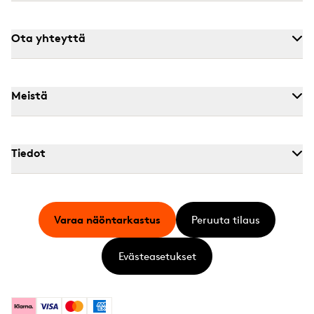
Ota yhteyttä
Meistä
Tiedot
Varaa näöntarkastus
Peruuta tilaus
Evästeasetukset
Klarna
Visa
Mastercard
American Express