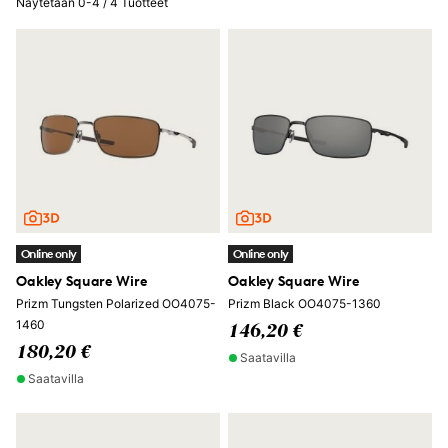
Näytetään 0-4 / 4 Tuotteet
Online only
Online only
Oakley Square Wire
Oakley Square Wire
Prizm Tungsten Polarized OO4075-
Prizm Black OO4075-1360
1460
146,20 €
180,20 €
Saatavilla
Saatavilla