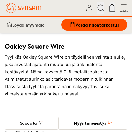
Valikko
Löydä myymälä
Varaa näöntarkastus
Oakley Square Wire
Tyylikäs Oakley Square Wire on täydellinen valinta sinulle,
joka arvostat ajatonta muotoilua ja tinkimätöntä
kestävyyttä. Nämä kevyestä C-5-metalliseoksesta
valmistetut aurinkolasit tarjoavat modernin tulkinnan
klassisesta tyylistä parantamaan näkyvyyttäsi sekä
viimeistelemään arkipukeutumisesi.
Suodata
Myyntimenestys