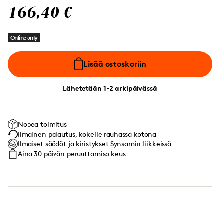
166,40 €
Online only
Lisää ostoskoriin
Lähetetään 1-2 arkipäivässä
Nopea toimitus
Ilmainen palautus, kokeile rauhassa kotona
Ilmaiset säädöt ja kiristykset Synsamin liikkeissä
Aina 30 päivän peruuttamisoikeus