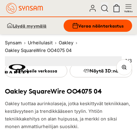
Valikko
Löydä myymälä
Varaa näöntarkastus
Synsam
Urheilulasit
Oakley
Oakley SquareWire OO4075 04
Kuva
2
/
3
Image
1
Image
(Current image)
2
Image
3
Kokeile verkossa
Näytä 3D:nä
Oakley SquareWire OO4075 04
Oakley tuottaa aurinkolaseja, jotka keskittyvät tekniikkaan,
kestävyyteen ja trendikkääseen tyylin. Yhtiön
tekniikkakehitys on alan huipussa, ja merkki on siksi
monen ammattiurheilijan suosikki.