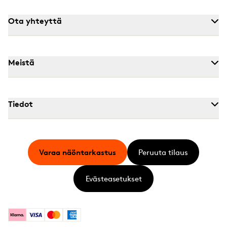
Ota yhteyttä
Meistä
Tiedot
Varaa näöntarkastus
Peruuta tilaus
Evästeasetukset
Klarna
Visa
Mastercard
American Express