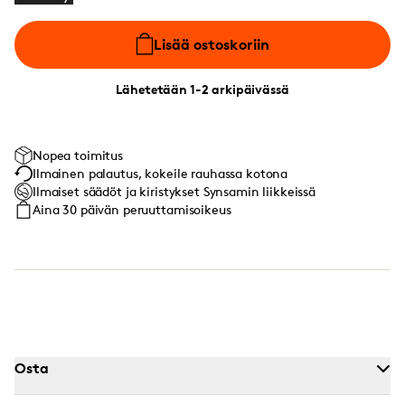
Lisää ostoskoriin
Lähetetään 1-2 arkipäivässä
Nopea toimitus
Ilmainen palautus, kokeile rauhassa kotona
Ilmaiset säädöt ja kiristykset Synsamin liikkeissä
Aina 30 päivän peruuttamisoikeus
Osta