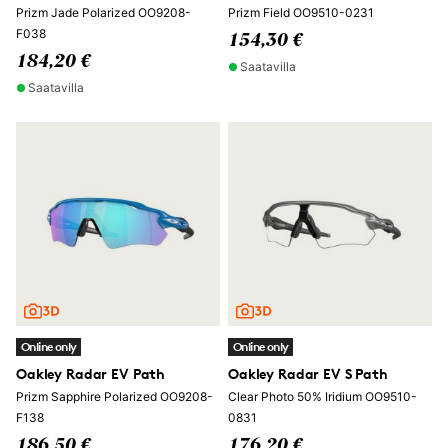
Prizm Jade Polarized OO9208-
Prizm Field OO9510-0231
F038
154,30 €
184,20 €
Saatavilla
Saatavilla
Online only
Online only
Oakley Radar EV Path
Oakley Radar EV S Path
Prizm Sapphire Polarized OO9208-
Clear Photo 50% Iridium OO9510-
F138
0831
186,50 €
176,20 €