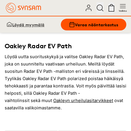
Valikko
Löydä myymälä
Varaa näöntarkastus
Oakley Radar EV Path
Löydä uutta suorituskykyä ja valitse Oakley Radar EV Path,
joka on suunniteltu vaativaan urheiluun. Meiltä löydät
suositun Radar EV Path -malliston eri väreissä ja linsseillä.
Tyylikäs Oakley Radar EV Path polarized poistaa häikäisyä
tehokkaasti ja parantaa kontrastia. Voit myös päivittää lasisi
helposti, sillä Oakley Radar EV Path -
vaihtolinssit sekä muut
Oakleyn urheilulasitarvikkeet
ovat
saatavilla valikoimastamme.