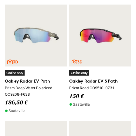
Online only
Online only
Oakley Radar EV Path
Oakley Radar EV S Path
Prizm Deep Water Polarized
Prizm Road OO9510-0731
OO9208-F638
150 €
186,50 €
Saatavilla
Saatavilla