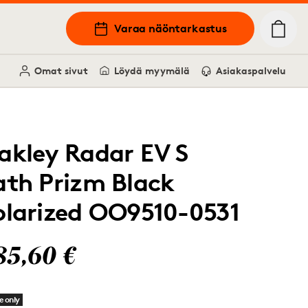
Varaa näöntarkastus
Omat sivut
Löydä myymälä
Asiakaspalvelu
akley Radar EV S
ath Prizm Black
olarized OO9510-0531
85,60 €
e only