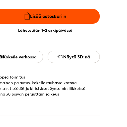
Lisää ostoskoriin
Lähetetään 1-2 arkipäivässä
Kokeile verkossa
Näytä 3D:nä
opea toimitus
lmainen palautus, kokeile rauhassa kotona
lmaiset säädöt ja kiristykset Synsamin liikkeissä
ina 30 päivän peruuttamisoikeus