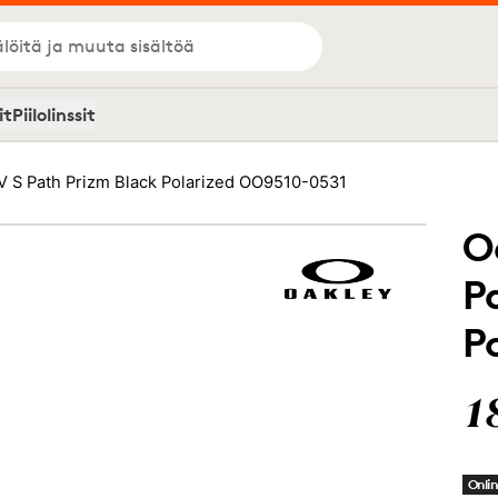
löitä ja muuta sisältöä
it
Piilolinssit
V S Path Prizm Black Polarized OO9510-0531
O
P
P
1
Onlin