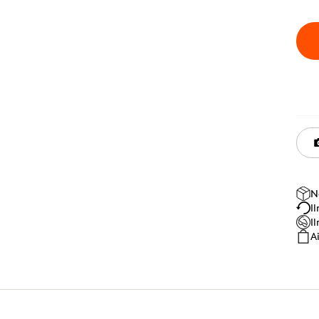
N
I
I
A