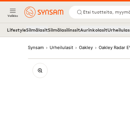
Etsi tuotteita, myymä
Valikko
Lifestyle
Silmälasit
Silmälasilinssit
Aurinkolasit
Urheilulas
Synsam
Urheilulasit
Oakley
Oakley Radar E