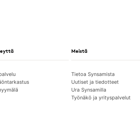
eyttä
Meistä
palvelu
Tietoa Synsamista
äöntarkastus
Uutiset ja tiedotteet
myymälä
Ura Synsamilla
Työnäkö ja yrityspalvelut