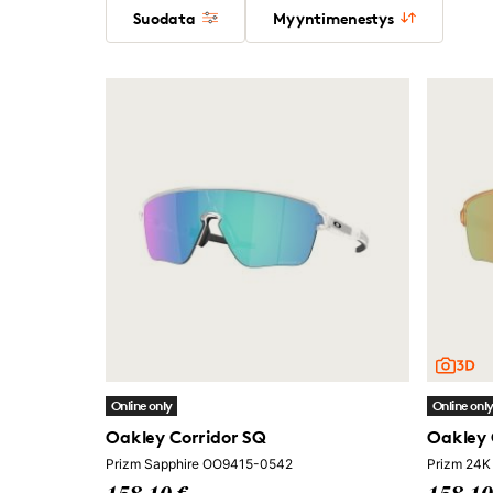
Suodata
Myyntimenestys
Online only
Online onl
Oakley Corridor SQ
Oakley 
Prizm Sapphire OO9415-0542
Prizm 24