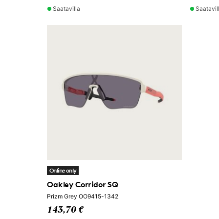
Saatavilla
Saatavil
Online only
Oakley Corridor SQ
Prizm Grey OO9415-1342
143,70 €