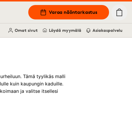
Varaa näöntarkastus
Omat sivut
Löydä myymälä
Asiakaspalvelu
 urheiluun. Tämä tyylikäs malli
ulle kuin kaupungin kaduille.
imaan ja valitse itsellesi