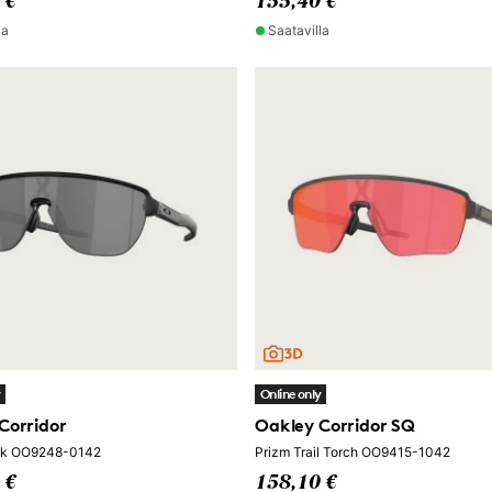
 €
155,40 €
la
Saatavilla
y
Online only
Corridor
Oakley Corridor SQ
ck OO9248-0142
Prizm Trail Torch OO9415-1042
 €
158,10 €