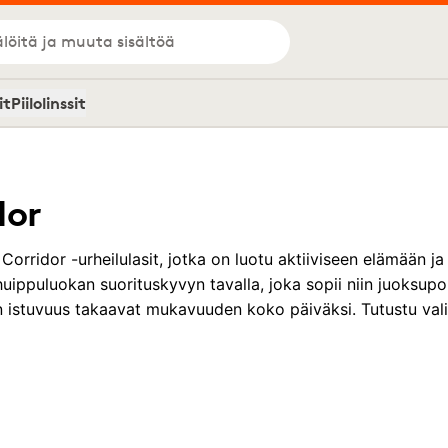
löitä ja muuta sisältöä
it
Piilolinssit
dor
Corridor -urheilulasit, jotka on luotu aktiiviseen elämään ja
uippuluokan suorituskyvyn tavalla, joka sopii niin juoksupol
 istuvuus takaavat mukavuuden koko päiväksi. Tutustu valiko