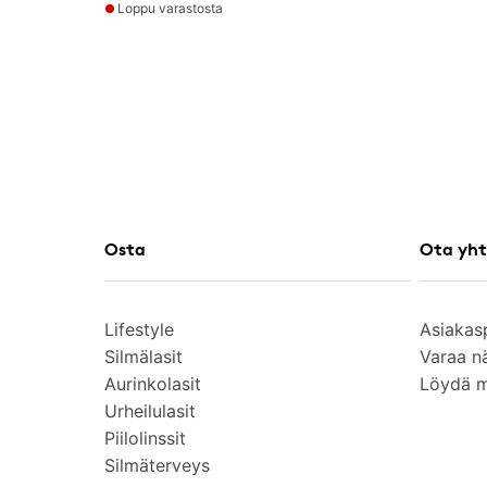
Loppu varastosta
Osta
Ota yht
Lifestyle
Asiakas
Silmälasit
Varaa n
Aurinkolasit
Löydä 
Urheilulasit
Piilolinssit
Silmäterveys