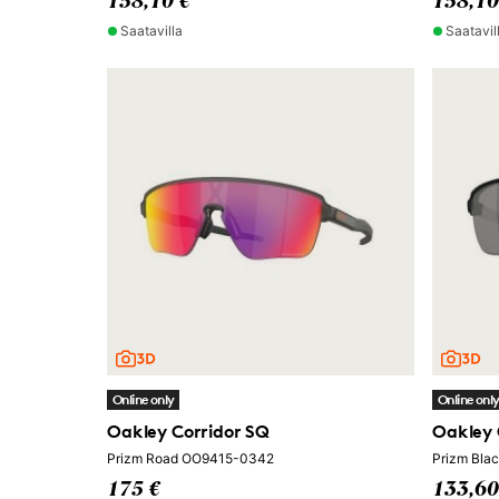
158,10 €
158,10
Saatavilla
Saatavil
Online only
Online onl
Oakley Corridor SQ
Oakley 
Prizm Road OO9415-0342
Prizm Bla
175 €
133,60