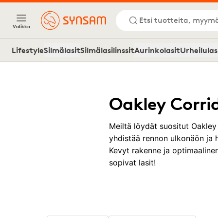
Etsi tuotteita, myymä
Valikko
Lifestyle
Silmälasit
Silmälasilinssit
Aurinkolasit
Urheilulas
Oakley Corri
Meiltä löydät suositut Oakley 
yhdistää rennon ulkonäön ja h
Kevyt rakenne ja optimaalinen
sopivat lasit!