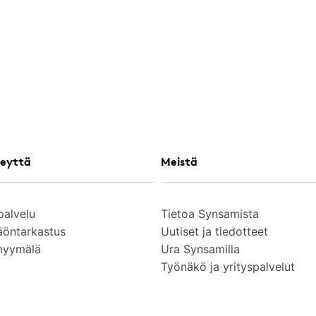
eyttä
Meistä
palvelu
Tietoa Synsamista
äöntarkastus
Uutiset ja tiedotteet
myymälä
Ura Synsamilla
Työnäkö ja yrityspalvelut