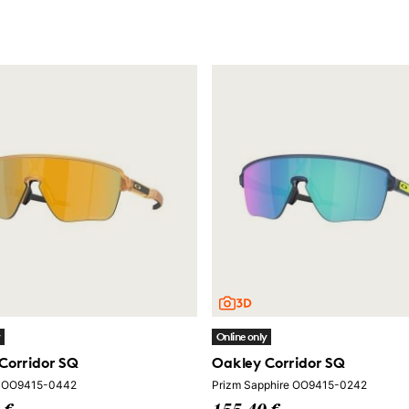
y
Online only
Corridor SQ
Oakley Corridor SQ
K OO9415-0442
Prizm Sapphire OO9415-0242