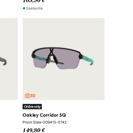
165,50 €
Saatavilla
Online only
Oakley Corridor SQ
Prizm Slate OO9415-0742
149,80 €