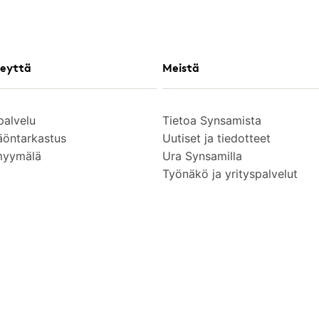
eyttä
Meistä
palvelu
Tietoa Synsamista
äöntarkastus
Uutiset ja tiedotteet
myymälä
Ura Synsamilla
Työnäkö ja yrityspalvelut