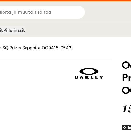
löitä ja muuta sisältöä
it
Piilolinssit
or SQ Prizm Sapphire OO9415-0542
O
P
O
1
Onlin