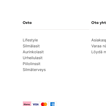
Osta
Ota yht
Lifestyle
Asiakas
Silmälasit
Varaa n
Aurinkolasit
Löydä 
Urheilulasit
Piilolinssit
Silmäterveys
Klarna
Visa
Mastercard
American Express