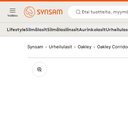
Etsi tuotteita, myymä
Valikko
Lifestyle
Silmälasit
Silmälasilinssit
Aurinkolasit
Urheilulas
Synsam
Urheilulasit
Oakley
Oakley Corrid