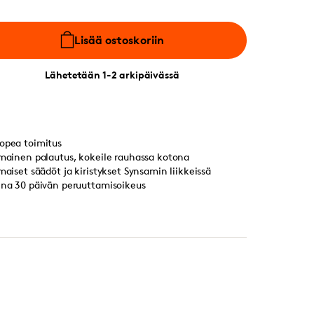
Lisää ostoskoriin
Lähetetään 1-2 arkipäivässä
opea toimitus
lmainen palautus, kokeile rauhassa kotona
lmaiset säädöt ja kiristykset Synsamin liikkeissä
ina 30 päivän peruuttamisoikeus