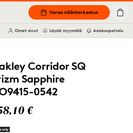
Varaa näöntarkastus
Omat sivut
Löydä myymälä
Asiakaspalvelu
akley Corridor SQ
rizm Sapphire
O9415-0542
58,10 €
e only