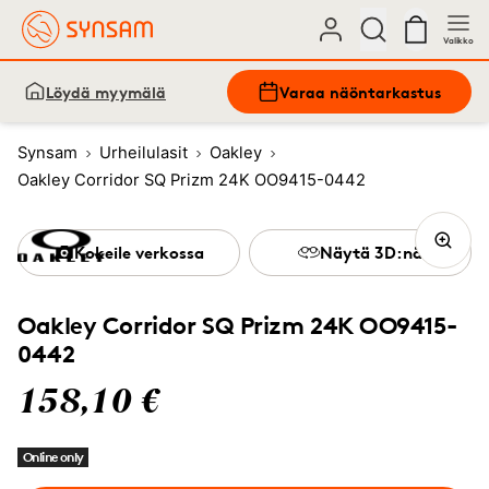
Valikko
Löydä myymälä
Varaa näöntarkastus
Synsam
Urheilulasit
Oakley
Oakley Corridor SQ Prizm 24K OO9415-0442
Kokeile verkossa
Näytä 3D:nä
Oakley Corridor SQ Prizm 24K OO9415-
0442
158,10 €
Online only