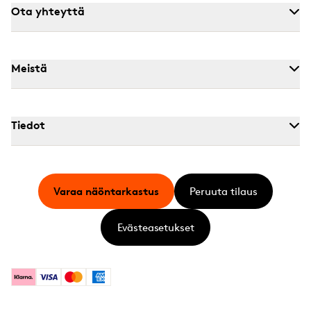
Ota yhteyttä
Meistä
Tiedot
Varaa näöntarkastus
Peruuta tilaus
Evästeasetukset
Klarna
Visa
Mastercard
American Express