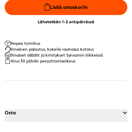
Lisää ostoskoriin
Lähetetään 1-2 arkipäivässä
Nopea toimitus
Ilmainen palautus, kokeile rauhassa kotona
Ilmaiset säädöt ja kiristykset Synsamin liikkeissä
Aina 30 päivän peruuttamisoikeus
Osta