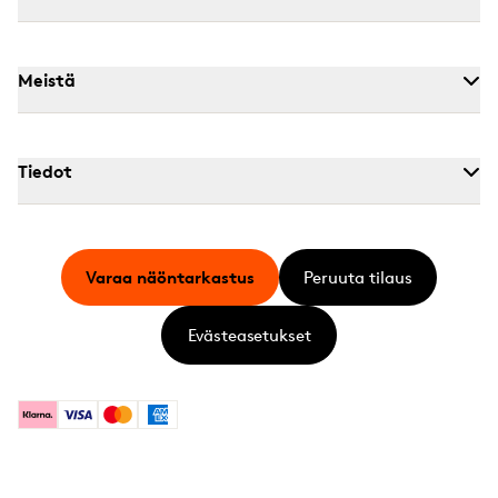
Meistä
Tiedot
Varaa näöntarkastus
Peruuta tilaus
Evästeasetukset
Klarna
Visa
Mastercard
American Express