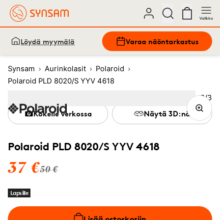
Valikko
Löydä myymälä
Varaa näöntarkastus
Synsam
Aurinkolasit
Polaroid
Polaroid PLD 8020/S YYV 4618
Kuva
2
/
3
Image
1
Image
(Current image)
2
Image
3
Kokeile verkossa
Näytä 3D:nä
Polaroid PLD 8020/S YYV 4618
37 €
50 €
Lapsille
Lisää ostoskoriin