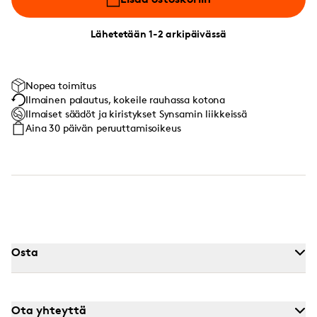
Lähetetään 1-2 arkipäivässä
Nopea toimitus
Ilmainen palautus, kokeile rauhassa kotona
Ilmaiset säädöt ja kiristykset Synsamin liikkeissä
Aina 30 päivän peruuttamisoikeus
Osta
Ota yhteyttä