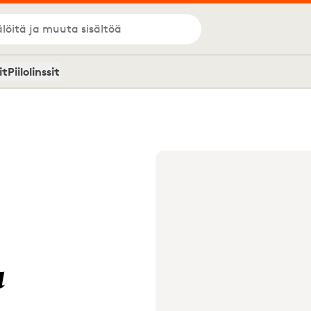
löitä ja muuta sisältöä
it
Piilolinssit
a