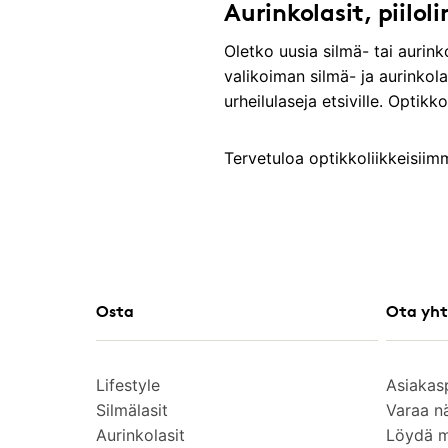
Aurinkolasit, piilol
Oletko uusia silmä- tai auri
valikoiman silmä- ja aurinkola
urheilulaseja etsiville. Optik
Tervetuloa optikkoliikkeisii
Osta
Ota yht
Lifestyle
Asiakas
Silmälasit
Varaa n
Aurinkolasit
Löydä 