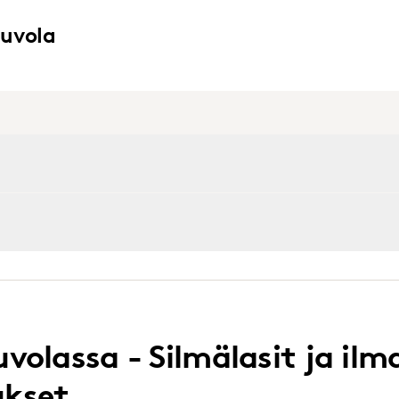
uvola
volassa - Silmälasit ja ilm
ukset