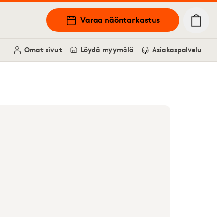
Varaa näöntarkastus
Omat sivut
Löydä myymälä
Asiakaspalvelu