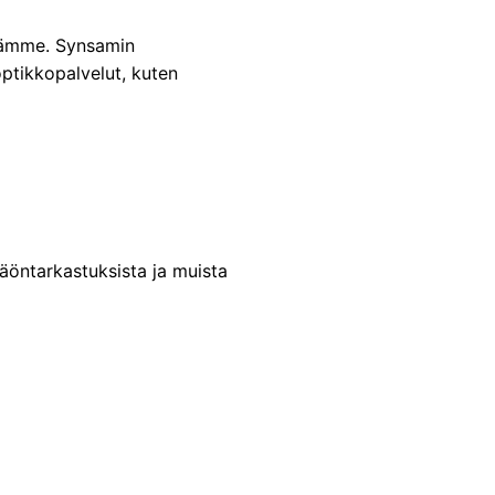
ssämme. Synsamin
optikkopalvelut, kuten
näöntarkastuksista ja muista