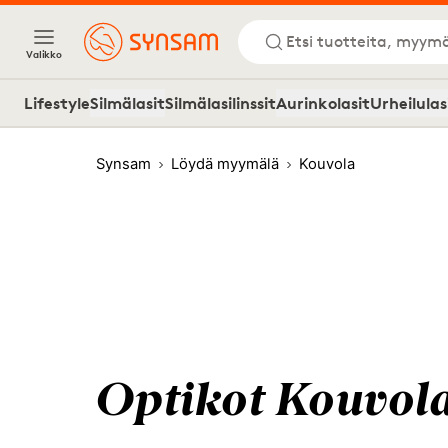
Etsi tuotteita, myymä
Valikko
Lifestyle
Silmälasit
Silmälasilinssit
Aurinkolasit
Urheilulas
Synsam
Löydä myymälä
Kouvola
Optikot Kouvol