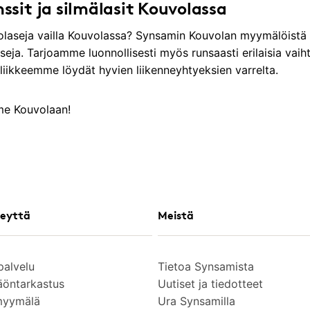
inssit ja silmälasit Kouvolassa
nkolaseja vailla Kouvolassa? Synsamin Kouvolan myymälöistä
seja. Tarjoamme luonnollisesti myös runsaasti erilaisia vaihto
koliikkeemme löydät hyvien liikenneyhtyeksien varrelta.
mme Kouvolaan!
eyttä
Meistä
palvelu
Tietoa Synsamista
äöntarkastus
Uutiset ja tiedotteet
myymälä
Ura Synsamilla