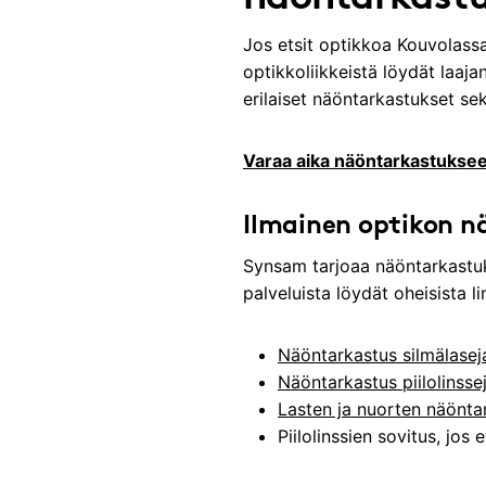
Jos etsit optikkoa Kouvolass
optikkoliikkeistä löydät laaja
erilaiset näöntarkastukset sek
Varaa aika näöntarkastuksee
Ilmainen optikon n
Synsam tarjoaa näöntarkastuksi
palveluista löydät oheisista l
Näöntarkastus silmälaseja
Näöntarkastus piilolinssej
Lasten ja nuorten näönta
Piilolinssien sovitus, jos