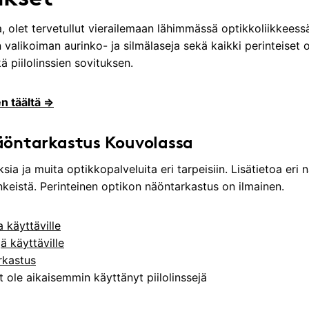
a, olet tervetullut vierailemaan lähimmässä optikkoliikkee
n valikoiman aurinko- ja silmälaseja sekä kaikki perinteiset 
ä piilolinssien sovituksen.
n täältä ⇒
äöntarkastus Kouvolassa
a ja muita optikkopalveluita eri tarpeisiin. Lisätietoa eri 
inkeistä. Perinteinen optikon näöntarkastus on ilmainen.
 käyttäville
ä käyttäville
rkastus
 et ole aikaisemmin käyttänyt piilolinssejä