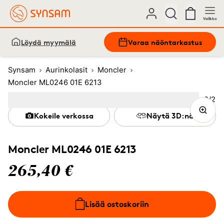
Valikko
Löydä myymälä
Varaa näöntarkastus
Synsam
Aurinkolasit
Moncler
Moncler ML0246 01E 6213
Kuva
2
/
2
Image
1
Image
(Current image)
2
Kokeile verkossa
Näytä 3D:nä
Moncler ML0246 01E 6213
265,40 €
Lisää ostoskoriin