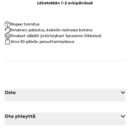
Lähetetään 1-2 arkipäivässä
Nopea toimitus
Ilmainen palautus, kokeile rauhassa kotona
Ilmaiset säädöt ja kiristykset Synsamin liikkeissä
Aina 30 päivän peruuttamisoikeus
Osta
Ota yhteyttä