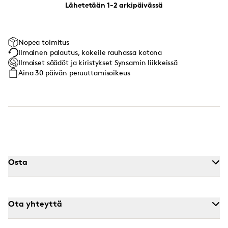
Lähetetään 1-2 arkipäivässä
Nopea toimitus
Ilmainen palautus, kokeile rauhassa kotona
Ilmaiset säädöt ja kiristykset Synsamin liikkeissä
Aina 30 päivän peruuttamisoikeus
Osta
Ota yhteyttä