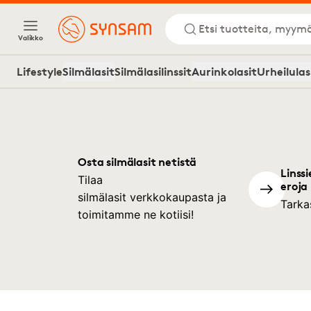
Etsi tuotteita, myymä
Valikko
Lifestyle
Silmälasit
Silmälasilinssit
Aurinkolasit
Urheilulas
Osta silmälasit netistä
Linssi
Tilaa
eroja
silmälasit verkkokaupasta ja
Tarka
toimitamme ne kotiisi!