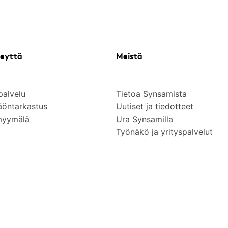
eyttä
Meistä
palvelu
Tietoa Synsamista
äöntarkastus
Uutiset ja tiedotteet
myymälä
Ura Synsamilla
Työnäkö ja yrityspalvelut