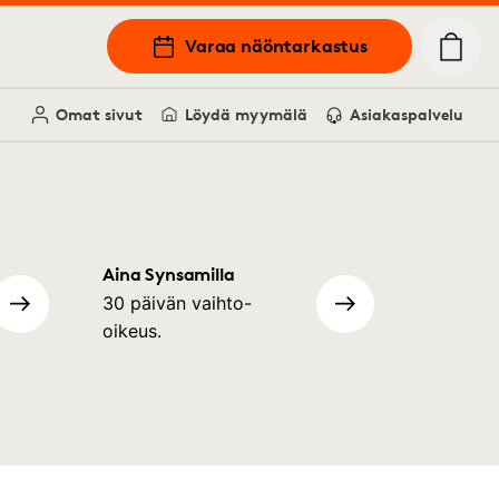
Varaa näöntarkastus
Omat sivut
Löydä myymälä
Asiakaspalvelu
Aina Synsamilla
30 päivän vaihto-
oikeus.