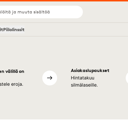
löitä ja muuta sisältöä
it
Piilolinssit
Asiakaslupaukset
en välillä on
Hintatakuu
stele eroja.
silmälaseille.