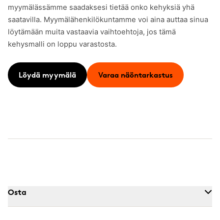
myymälässämme saadaksesi tietää onko kehyksiä yhä
saatavilla. Myymälähenkilökuntamme voi aina auttaa sinua
löytämään muita vastaavia vaihtoehtoja, jos tämä
kehysmalli on loppu varastosta.
Löydä myymälä
Varaa näöntarkastus
Osta