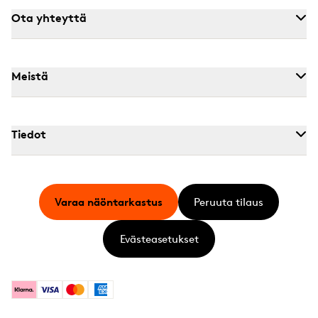
Ota yhteyttä
Meistä
Tiedot
Varaa näöntarkastus
Peruuta tilaus
Evästeasetukset
Klarna
Visa
Mastercard
American Express