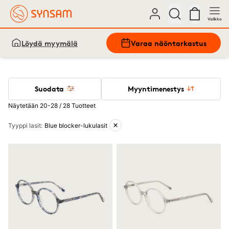
Valikko
Löydä myymälä
Varaa näöntarkastus
Suodata
Myyntimenestys
Näytetään 20-28 / 28 Tuotteet
Aktiiviset suodattimet
Tyyppi lasit
:
Blue blocker-lukulasit